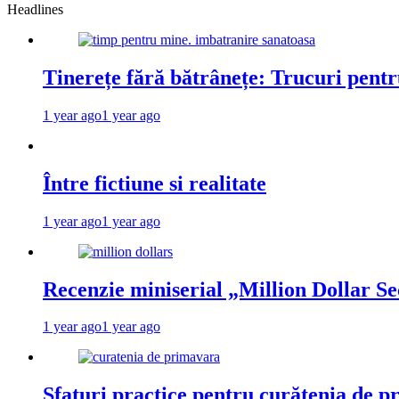
Headlines
Tinerețe fără bătrânețe: Trucuri pent
1 year ago
1 year ago
Între fictiune si realitate
1 year ago
1 year ago
Recenzie miniserial „Million Dollar Se
1 year ago
1 year ago
Sfaturi practice pentru curățenia de p