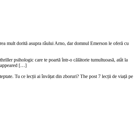
ederea mult dorită asupra râului Arno, dar domnul Emerson le oferă cu
riller psihologic care te poartă într-o călătorie tumultuoasă, atât la
ru appeared […]
ptate. Tu ce lecții ai învățat din zboruri? The post 7 lecții de viață pe