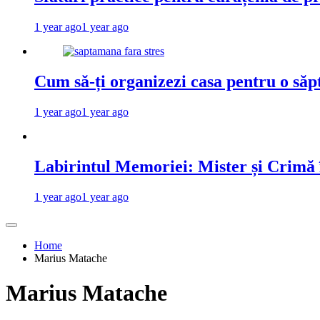
1 year ago
1 year ago
Cum să-ți organizezi casa pentru o săp
1 year ago
1 year ago
Labirintul Memoriei: Mister și Crimă
1 year ago
1 year ago
Home
Marius Matache
Marius Matache