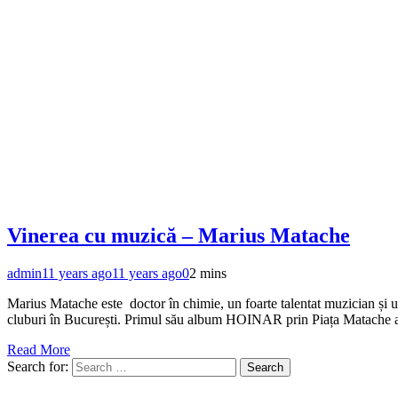
Vinerea cu muzică – Marius Matache
admin
11 years ago
11 years ago
0
2 mins
Marius Matache este doctor în chimie, un foarte talentat muzician și u
cluburi în București. Primul său album HOINAR prin Piața Matache a
Read More
Search for: