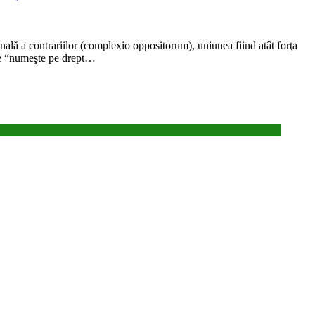
finală a contrariilor (complexio oppositorum), uniunea fiind atât forţa
are “numeşte pe drept…