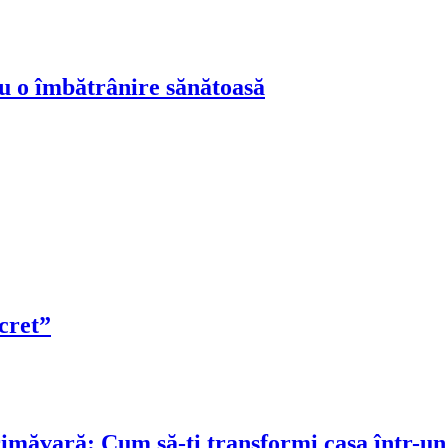
ru o îmbătrânire sănătoasă
cret”
rimăvară: Cum să-ți transformi casa într-un 