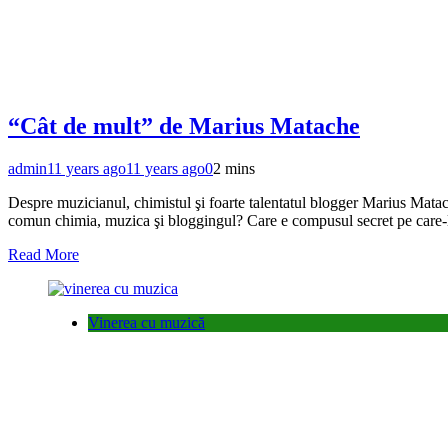
“Cât de mult” de Marius Matache
admin
11 years ago
11 years ago
0
2 mins
Despre muzicianul, chimistul şi foarte talentatul blogger Marius Matache
comun chimia, muzica şi bloggingul? Care e compusul secret pe care-
Read More
Vinerea cu muzică