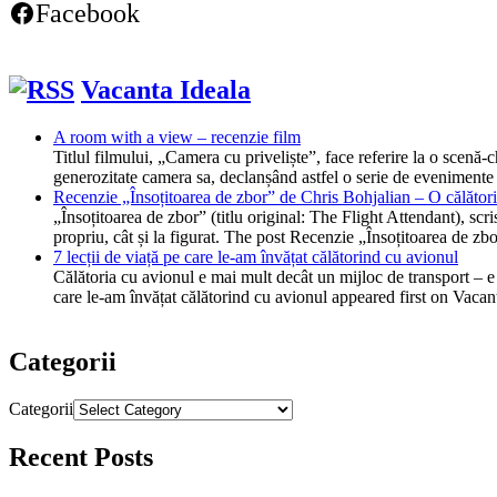
Facebook
Vacanta Ideala
A room with a view – recenzie film
Titlul filmului, „Camera cu priveliște”, face referire la o scen
generozitate camera sa, declanșând astfel o serie de evenimente
Recenzie „Însoțitoarea de zbor” de Chris Bohjalian – O călătorie
„Însoțitoarea de zbor” (titlu original: The Flight Attendant), scr
propriu, cât și la figurat. The post Recenzie „Însoțitoarea de z
7 lecții de viață pe care le-am învățat călătorind cu avionul
Călătoria cu avionul e mai mult decât un mijloc de transport – e o
care le-am învățat călătorind cu avionul appeared first on Vacan
Categorii
Categorii
Recent Posts