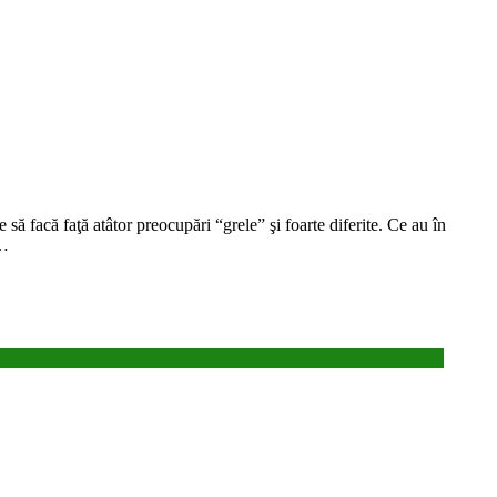
să facă faţă atâtor preocupări “grele” şi foarte diferite. Ce au în
i…