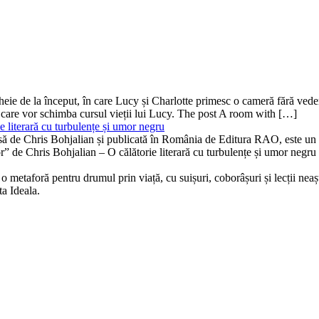
ă-cheie de la început, în care Lucy și Charlotte primesc o cameră fără v
 care vor schimba cursul vieții lui Lucy. The post A room with […]
 literară cu turbulențe și umor negru
isă de Chris Bohjalian și publicată în România de Editura RAO, este un th
bor” de Chris Bohjalian – O călătorie literară cu turbulențe și umor neg
 metaforă pentru drumul prin viață, cu suișuri, coborâșuri și lecții neaște
ta Ideala.