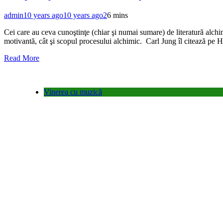
admin
10 years ago
10 years ago
2
6 mins
Cei care au ceva cunoştinţe (chiar şi numai sumare) de literatură alchimi
motivantă, cât şi scopul procesului alchimic. Carl Jung îl citează pe
Read More
Vinerea cu muzică