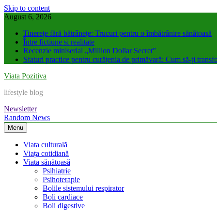
Skip to content
August 6, 2026
Tinerețe fără bătrânețe: Trucuri pentru o îmbătrânire sănătoasă
Între fictiune si realitate
Recenzie miniserial „Million Dollar Secret”
Sfaturi practice pentru curățenia de primăvară: Cum să-ți transfo
Viata Pozitiva
lifestyle blog
Newsletter
Random News
Menu
Viata culturală
Viața cotidiană
Viata sănătoasă
Psihiatrie
Psihoterapie
Bolile sistemului respirator
Boli cardiace
Boli digestive