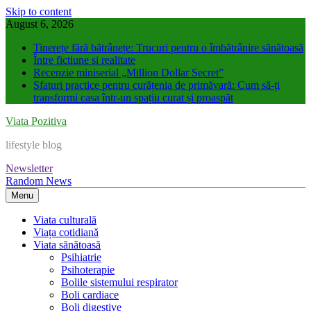
Skip to content
August 6, 2026
Tinerețe fără bătrânețe: Trucuri pentru o îmbătrânire sănătoasă
Între fictiune si realitate
Recenzie miniserial „Million Dollar Secret”
Sfaturi practice pentru curățenia de primăvară: Cum să-ți
transformi casa într-un spațiu curat și proaspăt
Viata Pozitiva
lifestyle blog
Newsletter
Random News
Menu
Viata culturală
Viața cotidiană
Viata sănătoasă
Psihiatrie
Psihoterapie
Bolile sistemului respirator
Boli cardiace
Boli digestive