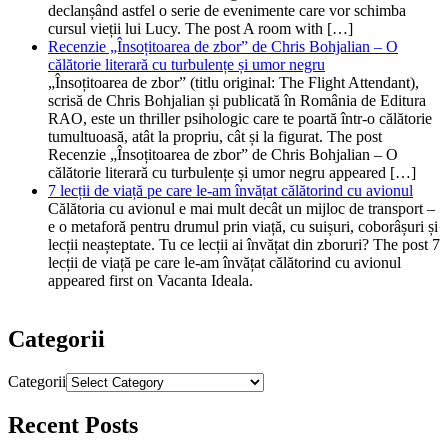
declanșând astfel o serie de evenimente care vor schimba
cursul vieții lui Lucy. The post A room with […]
Recenzie „Însoțitoarea de zbor” de Chris Bohjalian – O
călătorie literară cu turbulențe și umor negru
„Însoțitoarea de zbor” (titlu original: The Flight Attendant),
scrisă de Chris Bohjalian și publicată în România de Editura
RAO, este un thriller psihologic care te poartă într-o călătorie
tumultuoasă, atât la propriu, cât și la figurat. The post
Recenzie „Însoțitoarea de zbor” de Chris Bohjalian – O
călătorie literară cu turbulențe și umor negru appeared […]
7 lecții de viață pe care le-am învățat călătorind cu avionul
Călătoria cu avionul e mai mult decât un mijloc de transport –
e o metaforă pentru drumul prin viață, cu suișuri, coborâșuri și
lecții neașteptate. Tu ce lecții ai învățat din zboruri? The post 7
lecții de viață pe care le-am învățat călătorind cu avionul
appeared first on Vacanta Ideala.
Categorii
Categorii
Recent Posts