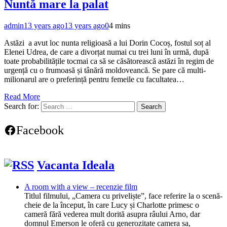
Nuntă mare la palat
admin
13 years ago
13 years ago
0
4 mins
Astăzi a avut loc nunta religioasă a lui Dorin Cocoș, fostul soț al
Elenei Udrea, de care a divorțat numai cu trei luni în urmă, după
toate probabilitățile tocmai ca să se căsătorească astăzi în regim de
urgență cu o frumoasă și tânără moldoveancă. Se pare că multi-
milionarul are o preferință pentru femeile cu facultatea…
Read More
Search for:
Facebook
Vacanta Ideala
A room with a view – recenzie film
Titlul filmului, „Camera cu priveliște”, face referire la o scenă-
cheie de la început, în care Lucy și Charlotte primesc o
cameră fără vederea mult dorită asupra râului Arno, dar
domnul Emerson le oferă cu generozitate camera sa,