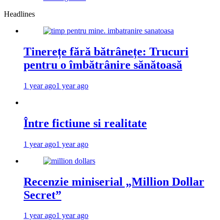
Headlines
Tinerețe fără bătrânețe: Trucuri
pentru o îmbătrânire sănătoasă
1 year ago
1 year ago
Între fictiune si realitate
1 year ago
1 year ago
Recenzie miniserial „Million Dollar
Secret”
1 year ago
1 year ago