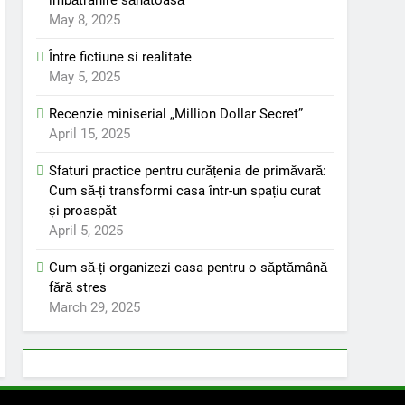
îmbătrânire sănătoasă
May 8, 2025
Între fictiune si realitate
May 5, 2025
Recenzie miniserial „Million Dollar Secret”
April 15, 2025
Sfaturi practice pentru curățenia de primăvară:
Cum să-ți transformi casa într-un spațiu curat
și proaspăt
April 5, 2025
Cum să-ți organizezi casa pentru o săptămână
fără stres
March 29, 2025