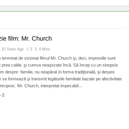
ie film: Mr. Church
10 Years Ago
2
4 Mins
terminat de vizionat filmul Mr. Church şi, deci, impresiile sunt
t prea calde, şi cumva neaşezate încă. Să încep cu un sinopsis
ilm despre familie, nu neapărat în forma tradiţională, şi despre
se formează şi transmit legăturile familiale bazate pe afectivitate
 reciproc. Mr. Church, interpretat impecabil…
e