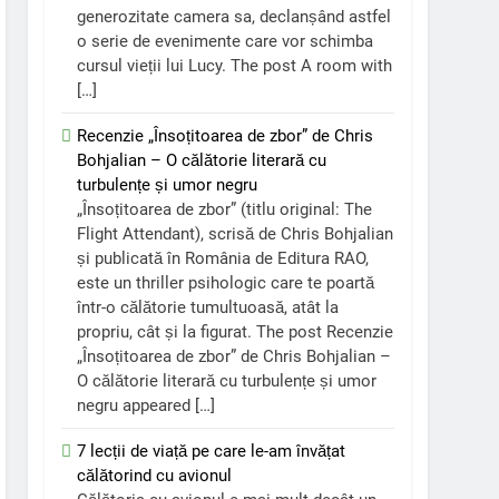
generozitate camera sa, declanșând astfel
o serie de evenimente care vor schimba
cursul vieții lui Lucy. The post A room with
[…]
Recenzie „Însoțitoarea de zbor” de Chris
Bohjalian – O călătorie literară cu
turbulențe și umor negru
„Însoțitoarea de zbor” (titlu original: The
Flight Attendant), scrisă de Chris Bohjalian
și publicată în România de Editura RAO,
este un thriller psihologic care te poartă
într-o călătorie tumultuoasă, atât la
propriu, cât și la figurat. The post Recenzie
„Însoțitoarea de zbor” de Chris Bohjalian –
O călătorie literară cu turbulențe și umor
negru appeared […]
7 lecții de viață pe care le-am învățat
călătorind cu avionul