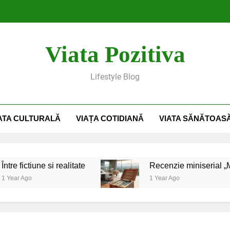
Rec
Viata Pozitiva
Sfaturi practice pentru curățenia de primăvară: Cum să-ți transfor
Lifestyle Blog
Tinerețe fără bătrânețe:
ATA CULTURALĂ
VIAȚA COTIDIANĂ
VIATA SĂNĂTOAS
Rec
Sfaturi practice pentru curățenia de primăvară: Cum să-ți transfor
ictiune si realitate
Recenzie miniserial „Million 
Ago
1 Year Ago