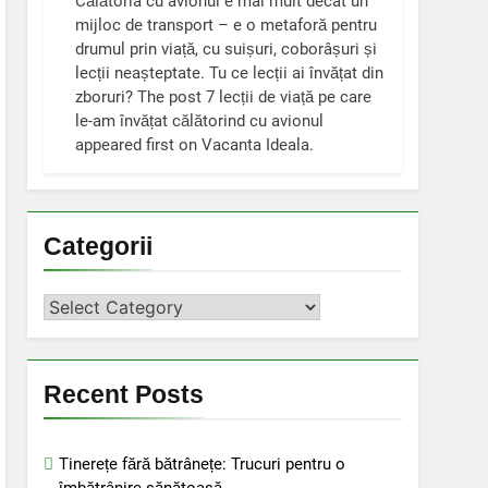
Călătoria cu avionul e mai mult decât un
mijloc de transport – e o metaforă pentru
drumul prin viață, cu suișuri, coborâșuri și
lecții neașteptate. Tu ce lecții ai învățat din
zboruri? The post 7 lecții de viață pe care
le-am învățat călătorind cu avionul
appeared first on Vacanta Ideala.
Categorii
Categorii
Recent Posts
Tinerețe fără bătrânețe: Trucuri pentru o