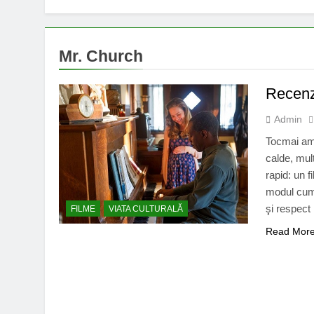
Mr. Church
Recenz
Admin
Tocmai am 
calde, mul
rapid: un f
modul cum 
şi respect
FILME
VIATA CULTURALĂ
Read Mor