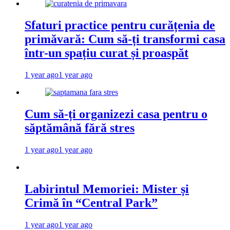
Sfaturi practice pentru curățenia de
primăvară: Cum să-ți transformi casa
într-un spațiu curat și proaspăt
1 year ago
1 year ago
Cum să-ți organizezi casa pentru o
săptămână fără stres
1 year ago
1 year ago
Labirintul Memoriei: Mister și
Crimă în “Central Park”
1 year ago
1 year ago