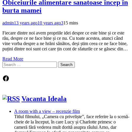
Obiceiurile alimentare sanatoase încep în
burta mamei
admin
13 years ago
10 years ago
3
15 mins
Fiecare dintre noi avem propriile idei despre ce este bine și ce este
rău, despre ce ne face bine și ce nu. Cu toate acestea, atunci când
vine vorba despre a ne hrăni sănătos, deși știm ceea ce ne face bine,
puțini dintre noi sunt cei care țin cont de sfaturile ce se găsesc din…
Read More
Search
for:
Facebook
Vacanta Ideala
A room with a view – recenzie film
Titlul filmului, „Camera cu priveliște”, face referire la o scenă-
cheie de la început, în care Lucy și Charlotte primesc o
cameră fără vederea mult dorită asupra râului Arno, dar