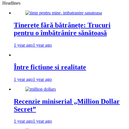
Headlines
Tinerețe fără bătrânețe: Trucuri
pentru o îmbătrânire sănătoasă
1 year ago
1 year ago
Între fictiune si realitate
1 year ago
1 year ago
Recenzie miniserial „Million Dollar
Secret”
1 year ago
1 year ago