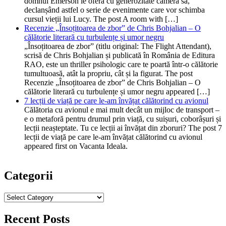
domnul Emerson le oferă cu generozitate camera sa,
declanșând astfel o serie de evenimente care vor schimba
cursul vieții lui Lucy. The post A room with […]
Recenzie „Însoțitoarea de zbor” de Chris Bohjalian – O
călătorie literară cu turbulențe și umor negru
„Însoțitoarea de zbor” (titlu original: The Flight Attendant),
scrisă de Chris Bohjalian și publicată în România de Editura
RAO, este un thriller psihologic care te poartă într-o călătorie
tumultuoasă, atât la propriu, cât și la figurat. The post
Recenzie „Însoțitoarea de zbor” de Chris Bohjalian – O
călătorie literară cu turbulențe și umor negru appeared […]
7 lecții de viață pe care le-am învățat călătorind cu avionul
Călătoria cu avionul e mai mult decât un mijloc de transport –
e o metaforă pentru drumul prin viață, cu suișuri, coborâșuri și
lecții neașteptate. Tu ce lecții ai învățat din zboruri? The post 7
lecții de viață pe care le-am învățat călătorind cu avionul
appeared first on Vacanta Ideala.
Categorii
Categorii
Recent Posts