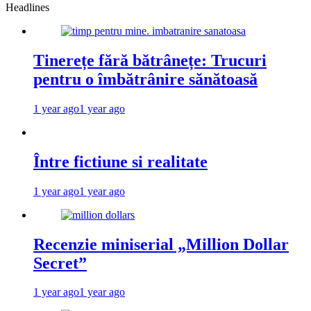
Headlines
Tinerețe fără bătrânețe: Trucuri
pentru o îmbătrânire sănătoasă
1 year ago
1 year ago
Între fictiune si realitate
1 year ago
1 year ago
Recenzie miniserial „Million Dollar
Secret”
1 year ago
1 year ago