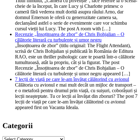
Titlul filmului, „Camera cu priveliște”, face referire la o scenă-
cheie de la început, în care Lucy și Charlotte primesc o
cameră fără vederea mult dorită asupra râului Arno, dar
domnul Emerson le oferă cu generozitate camera sa,
declanșând astfel o serie de evenimente care vor schimba
cursul vieții lui Lucy. The post A room with […]
Recenzie „Însoțitoarea de zbor” de Chris Bohjalian – O
călătorie literară cu turbulențe și umor negru
„Însoțitoarea de zbor” (titlu original: The Flight Attendant),
scrisă de Chris Bohjalian și publicată în România de Editura
RAO, este un thriller psihologic care te poartă într-o călătorie
tumultuoasă, atât la propriu, cât și la figurat. The post
Recenzie „Însoțitoarea de zbor” de Chris Bohjalian – O
călătorie literară cu turbulențe și umor negru appeared […]
7 lecții de viață pe care le-am învățat călătorind cu avionul
Călătoria cu avionul e mai mult decât un mijloc de transport –
e o metaforă pentru drumul prin viață, cu suișuri, coborâșuri și
lecții neașteptate. Tu ce lecții ai învățat din zboruri? The post 7
lecții de viață pe care le-am învățat călătorind cu avionul
appeared first on Vacanta Ideala.
Categorii
Categorii