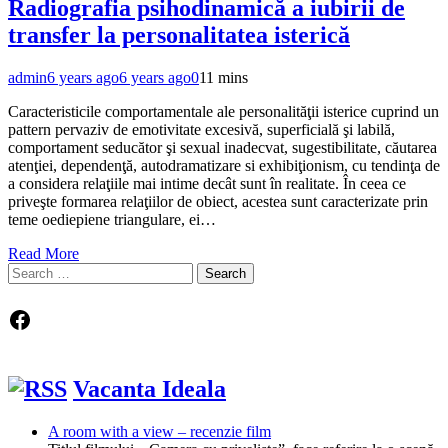
Radiografia psihodinamică a iubirii de
transfer la personalitatea isterică
admin
6 years ago
6 years ago
0
11 mins
Caracteristicile comportamentale ale personalităţii isterice cuprind un
pattern pervaziv de emotivitate excesivă, superficială şi labilă,
comportament seducător şi sexual inadecvat, sugestibilitate, căutarea
atenţiei, dependenţă, autodramatizare si exhibiţionism, cu tendinţa de
a considera relaţiile mai intime decât sunt în realitate. În ceea ce
priveşte formarea relaţiilor de obiect, acestea sunt caracterizate prin
teme oediepiene triangulare, ei…
Read More
Search
for:
Facebook
Vacanta Ideala
A room with a view – recenzie film