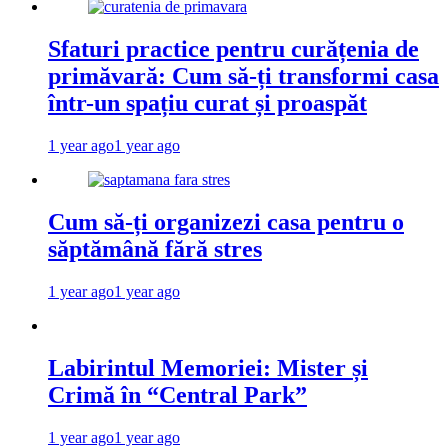
Sfaturi practice pentru curățenia de
primăvară: Cum să-ți transformi casa
într-un spațiu curat și proaspăt
1 year ago
1 year ago
Cum să-ți organizezi casa pentru o
săptămână fără stres
1 year ago
1 year ago
Labirintul Memoriei: Mister și
Crimă în “Central Park”
1 year ago
1 year ago