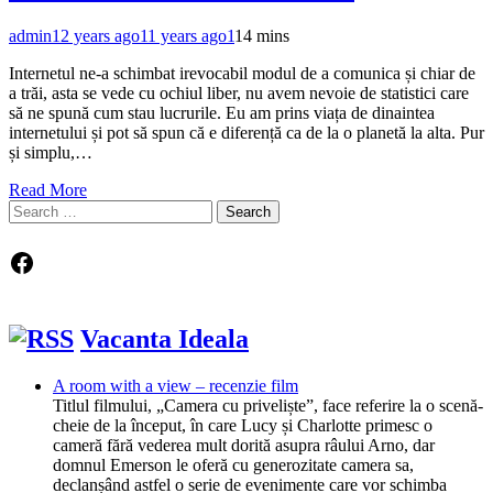
admin
12 years ago
11 years ago
1
14 mins
Internetul ne-a schimbat irevocabil modul de a comunica și chiar de
a trăi, asta se vede cu ochiul liber, nu avem nevoie de statistici care
să ne spună cum stau lucrurile. Eu am prins viața de dinaintea
internetului și pot să spun că e diferență ca de la o planetă la alta. Pur
și simplu,…
Read More
Search
for:
Facebook
Vacanta Ideala
A room with a view – recenzie film
Titlul filmului, „Camera cu priveliște”, face referire la o scenă-
cheie de la început, în care Lucy și Charlotte primesc o
cameră fără vederea mult dorită asupra râului Arno, dar
domnul Emerson le oferă cu generozitate camera sa,
declanșând astfel o serie de evenimente care vor schimba