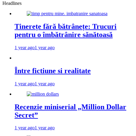
Headlines
Tinerețe fără bătrânețe: Trucuri
pentru o îmbătrânire sănătoasă
1 year ago
1 year ago
Între fictiune si realitate
1 year ago
1 year ago
Recenzie miniserial „Million Dollar
Secret”
1 year ago
1 year ago