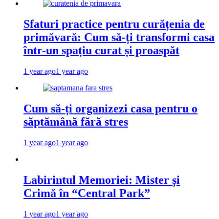
Sfaturi practice pentru curățenia de
primăvară: Cum să-ți transformi casa
într-un spațiu curat și proaspăt
1 year ago
1 year ago
Cum să-ți organizezi casa pentru o
săptămână fără stres
1 year ago
1 year ago
Labirintul Memoriei: Mister și
Crimă în “Central Park”
1 year ago
1 year ago