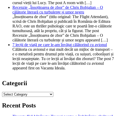
cursul vieții lui Lucy. The post A room with […]
Recenzie „Însoțitoarea de zbor” de Chris Bohjalian – O
călătorie literară cu turbulențe și umor negru
„Însoțitoarea de zbor” (titlu original: The Flight Attendant),
scrisă de Chris Bohjalian și publicată în România de Editura
RAO, este un thriller psihologic care te poartă într-o călătorie
tumultuoasă, atât la propriu, cât și la figurat. The post
Recenzie „Însoțitoarea de zbor” de Chris Bohjalian – O
călătorie literară cu turbulențe și umor negru appeared […]
7 lecții de viață pe care le-am învățat călătorind cu avionul
Călătoria cu avionul e mai mult decât un mijloc de transport –
e o metaforă pentru drumul prin viață, cu suișuri, coborâșuri și
lecții neașteptate. Tu ce lecții ai învățat din zboruri? The post 7
lecții de viață pe care le-am învățat călătorind cu avionul
appeared first on Vacanta Ideala.
Categorii
Categorii
Recent Posts