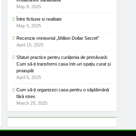
May 8, 2025
Între fictiune si realitate
May 5, 2025
Recenzie miniserial „Million Dollar Secret”
April 15, 2025
Sfaturi practice pentru curățenia de primăvară:
Cum să-ți transformi casa într-un spațiu curat și
proaspăt
April 5, 2025
Cum să-ți organizezi casa pentru o săptămână
fără stres
March 29, 2025