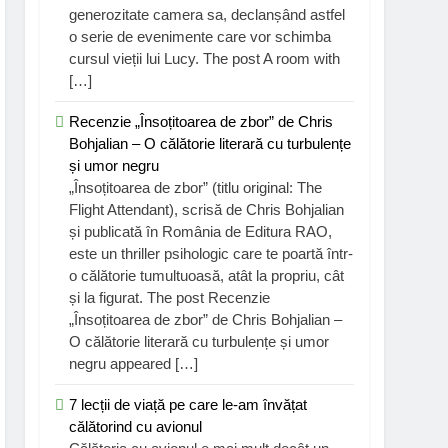
generozitate camera sa, declanșând astfel
o serie de evenimente care vor schimba
cursul vieții lui Lucy. The post A room with
[…]
Recenzie „Însoțitoarea de zbor” de Chris
Bohjalian – O călătorie literară cu turbulențe
și umor negru
„Însoțitoarea de zbor” (titlu original: The
Flight Attendant), scrisă de Chris Bohjalian
și publicată în România de Editura RAO,
este un thriller psihologic care te poartă într-
o călătorie tumultuoasă, atât la propriu, cât
și la figurat. The post Recenzie
„Însoțitoarea de zbor” de Chris Bohjalian –
O călătorie literară cu turbulențe și umor
negru appeared […]
7 lecții de viață pe care le-am învățat
călătorind cu avionul