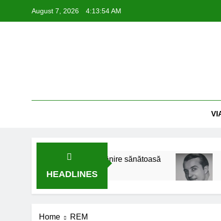
Skip
August 7, 2026
4:13:55 AM
to
content
VI
: Trucuri pentru o îmbătrânire sănătoasă
Între f
1 Year 
HEADLINES
Home
REM