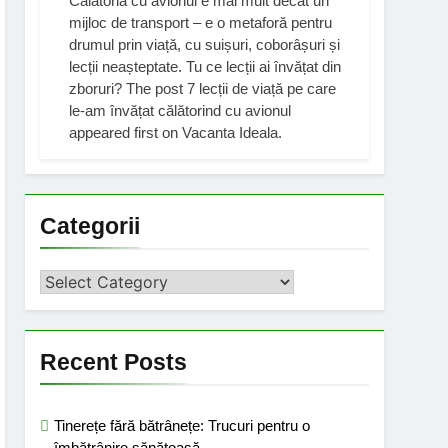
Călătoria cu avionul e mai mult decât un
mijloc de transport – e o metaforă pentru
drumul prin viață, cu suișuri, coborâșuri și
lecții neașteptate. Tu ce lecții ai învățat din
zboruri? The post 7 lecții de viață pe care
le-am învățat călătorind cu avionul
appeared first on Vacanta Ideala.
Categorii
Categorii
Recent Posts
Tinerețe fără bătrânețe: Trucuri pentru o
îmbătrânire sănătoasă