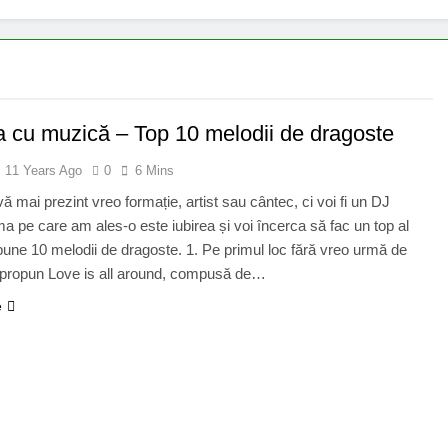
a cu muzică – Top 10 melodii de dragoste
11 Years Ago
0
6 Mins
ă mai prezint vreo formație, artist sau cântec, ci voi fi un DJ
ema pe care am ales-o este iubirea și voi încerca să fac un top al
bune 10 melodii de dragoste. 1. Pe primul loc fără vreo urmă de
 propun Love is all around, compusă de…
e