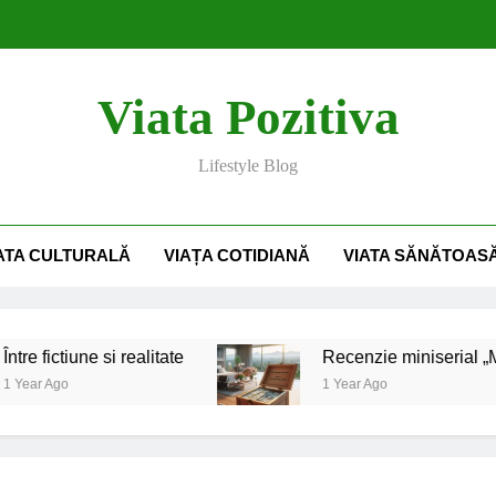
Re
Viata Pozitiva
Sfaturi practice pentru curățenia de primăvară: Cum să-ți transfo
Lifestyle Blog
Tinerețe fără bătrânețe
ATA CULTURALĂ
VIAȚA COTIDIANĂ
VIATA SĂNĂTOAS
Re
Sfaturi practice pentru curățenia de primăvară: Cum să-ți transfo
ictiune si realitate
Recenzie miniserial „Million 
Ago
1 Year Ago