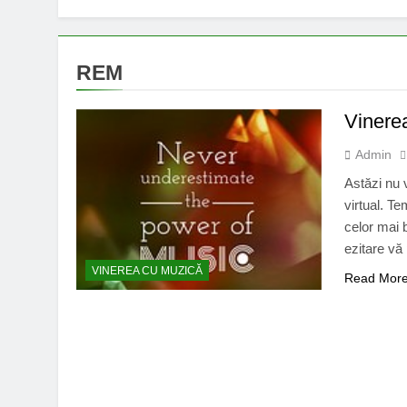
REM
Vinere
Admin
Astăzi nu v
virtual. T
celor mai 
ezitare vă
VINEREA CU MUZICĂ
Read Mor