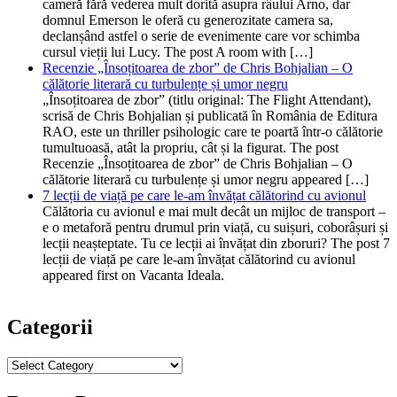
cameră fără vederea mult dorită asupra râului Arno, dar
domnul Emerson le oferă cu generozitate camera sa,
declanșând astfel o serie de evenimente care vor schimba
cursul vieții lui Lucy. The post A room with […]
Recenzie „Însoțitoarea de zbor” de Chris Bohjalian – O
călătorie literară cu turbulențe și umor negru
„Însoțitoarea de zbor” (titlu original: The Flight Attendant),
scrisă de Chris Bohjalian și publicată în România de Editura
RAO, este un thriller psihologic care te poartă într-o călătorie
tumultuoasă, atât la propriu, cât și la figurat. The post
Recenzie „Însoțitoarea de zbor” de Chris Bohjalian – O
călătorie literară cu turbulențe și umor negru appeared […]
7 lecții de viață pe care le-am învățat călătorind cu avionul
Călătoria cu avionul e mai mult decât un mijloc de transport –
e o metaforă pentru drumul prin viață, cu suișuri, coborâșuri și
lecții neașteptate. Tu ce lecții ai învățat din zboruri? The post 7
lecții de viață pe care le-am învățat călătorind cu avionul
appeared first on Vacanta Ideala.
Categorii
Categorii