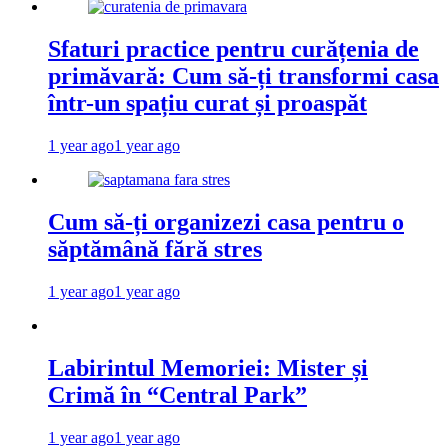
Sfaturi practice pentru curățenia de
primăvară: Cum să-ți transformi casa
într-un spațiu curat și proaspăt
1 year ago
1 year ago
Cum să-ți organizezi casa pentru o
săptămână fără stres
1 year ago
1 year ago
Labirintul Memoriei: Mister și
Crimă în “Central Park”
1 year ago
1 year ago