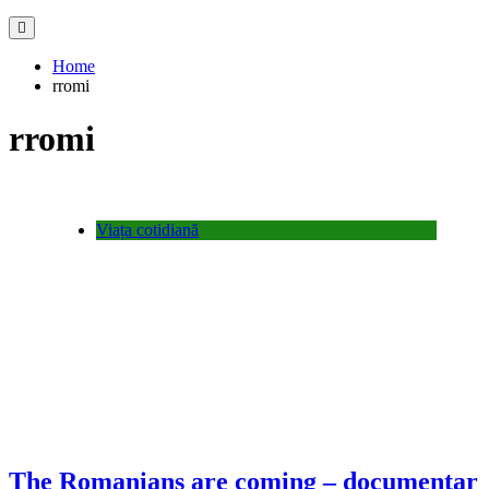
Home
rromi
rromi
Viața cotidiană
The Romanians are coming – documentar