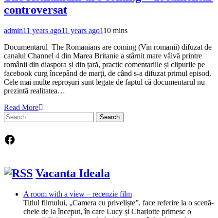
controversat
admin
11 years ago
11 years ago
1
10 mins
Documentarul The Romanians are coming (Vin romanii) difuzat de
canalul Channel 4 din Marea Britanie a stârnit mare vâlvă printre
românii din diaspora și din țară, practic comentariile și clipurile pe
facebook curg începând de marți, de când s-a difuzat primul episod.
Cele mai multe reproșuri sunt legate de faptul că documentarul nu
prezintă realitatea…
Read More
Search
for:
Facebook
Vacanta Ideala
A room with a view – recenzie film
Titlul filmului, „Camera cu priveliște”, face referire la o scenă-
cheie de la început, în care Lucy și Charlotte primesc o