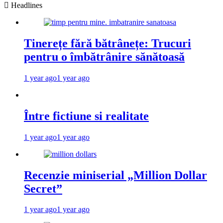
Headlines
Tinerețe fără bătrânețe: Trucuri
pentru o îmbătrânire sănătoasă
1 year ago
1 year ago
Între fictiune si realitate
1 year ago
1 year ago
Recenzie miniserial „Million Dollar
Secret”
1 year ago
1 year ago