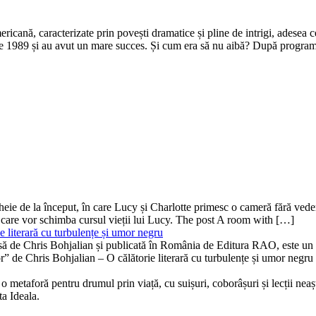
icană, caracterizate prin povești dramatice și pline de intrigi, adesea ce
brie 1989 și au avut un mare succes. Și cum era să nu aibă? După progr
ă-cheie de la început, în care Lucy și Charlotte primesc o cameră fără v
 care vor schimba cursul vieții lui Lucy. The post A room with […]
 literară cu turbulențe și umor negru
isă de Chris Bohjalian și publicată în România de Editura RAO, este un th
bor” de Chris Bohjalian – O călătorie literară cu turbulențe și umor neg
 metaforă pentru drumul prin viață, cu suișuri, coborâșuri și lecții neaște
ta Ideala.