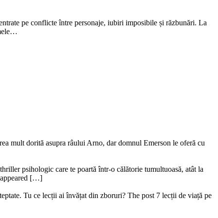
ntrate pe conflicte între personaje, iubiri imposibile și răzbunări. La
amele…
ederea mult dorită asupra râului Arno, dar domnul Emerson le oferă cu
riller psihologic care te poartă într-o călătorie tumultuoasă, atât la
ru appeared […]
ptate. Tu ce lecții ai învățat din zboruri? The post 7 lecții de viață pe