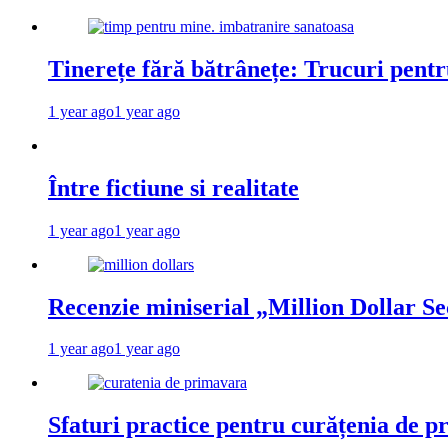
Tinerețe fără bătrânețe: Trucuri pent
1 year ago
1 year ago
Între fictiune si realitate
1 year ago
1 year ago
Recenzie miniserial „Million Dollar Se
1 year ago
1 year ago
Sfaturi practice pentru curățenia de p