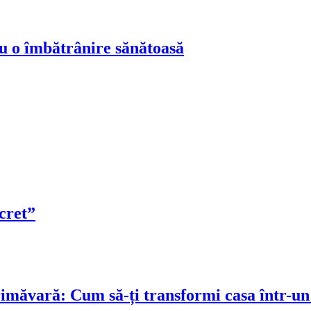
ru o îmbătrânire sănătoasă
cret”
rimăvară: Cum să-ți transformi casa într-un 