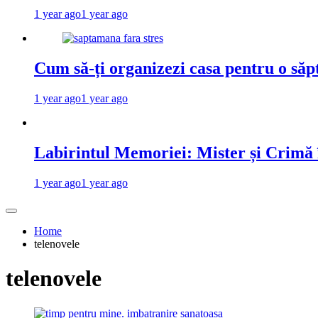
1 year ago
1 year ago
Cum să-ți organizezi casa pentru o săp
1 year ago
1 year ago
Labirintul Memoriei: Mister și Crimă
1 year ago
1 year ago
Home
telenovele
telenovele