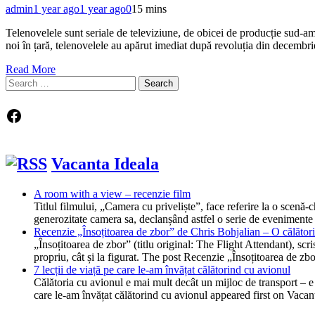
admin
1 year ago
1 year ago
0
15 mins
Telenovelele sunt seriale de televiziune, de obicei de producție sud-amer
noi în țară, telenovelele au apărut imediat după revoluția din decem
Read More
Search
for:
Facebook
Vacanta Ideala
A room with a view – recenzie film
Titlul filmului, „Camera cu priveliște”, face referire la o scen
generozitate camera sa, declanșând astfel o serie de evenimente
Recenzie „Însoțitoarea de zbor” de Chris Bohjalian – O călătorie
„Însoțitoarea de zbor” (titlu original: The Flight Attendant), scr
propriu, cât și la figurat. The post Recenzie „Însoțitoarea de z
7 lecții de viață pe care le-am învățat călătorind cu avionul
Călătoria cu avionul e mai mult decât un mijloc de transport – e o
care le-am învățat călătorind cu avionul appeared first on Vacan