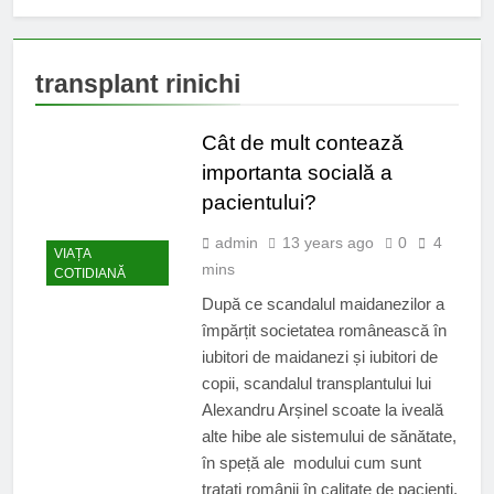
transplant rinichi
Cât de mult contează
importanta socială a
pacientului?
admin
13 years ago
0
4
VIAȚA
mins
COTIDIANĂ
După ce scandalul maidanezilor a
împărțit societatea românească în
iubitori de maidanezi și iubitori de
copii, scandalul transplantului lui
Alexandru Arșinel scoate la iveală
alte hibe ale sistemului de sănătate,
în speță ale modului cum sunt
tratați românii în calitate de pacienți.