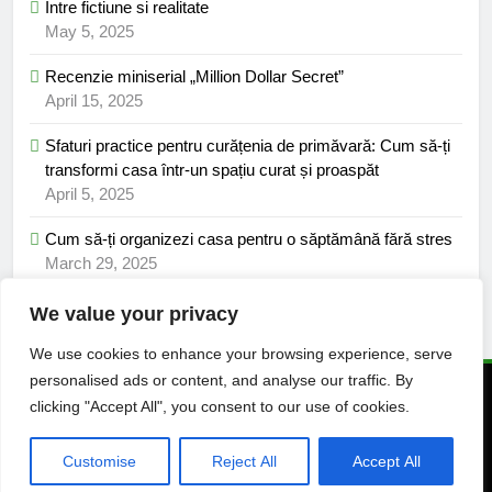
Între fictiune si realitate
May 5, 2025
Recenzie miniserial „Million Dollar Secret”
April 15, 2025
Sfaturi practice pentru curățenia de primăvară: Cum să-ți
transformi casa într-un spațiu curat și proaspăt
April 5, 2025
Cum să-ți organizezi casa pentru o săptămână fără stres
March 29, 2025
We value your privacy
We use cookies to enhance your browsing experience, serve
personalised ads or content, and analyse our traffic. By
© 2025 Viata pozitiva. Toate drepturile rezervate. Powered By
clicking "Accept All", you consent to our use of cookies.
.
BlazeThemes
Customise
Reject All
Accept All
Confidentialitate
Despre