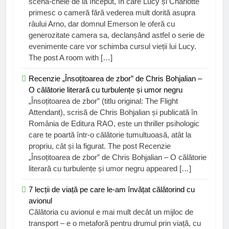
scenă-cheie de la început, în care Lucy și Charlotte
primesc o cameră fără vederea mult dorită asupra
râului Arno, dar domnul Emerson le oferă cu
generozitate camera sa, declanșând astfel o serie de
evenimente care vor schimba cursul vieții lui Lucy.
The post A room with […]
Recenzie „Însoțitoarea de zbor” de Chris Bohjalian –
O călătorie literară cu turbulențe și umor negru
„Însoțitoarea de zbor” (titlu original: The Flight
Attendant), scrisă de Chris Bohjalian și publicată în
România de Editura RAO, este un thriller psihologic
care te poartă într-o călătorie tumultuoasă, atât la
propriu, cât și la figurat. The post Recenzie
„Însoțitoarea de zbor” de Chris Bohjalian – O călătorie
literară cu turbulențe și umor negru appeared […]
7 lecții de viață pe care le-am învățat călătorind cu
avionul
Călătoria cu avionul e mai mult decât un mijloc de
transport – e o metaforă pentru drumul prin viață, cu