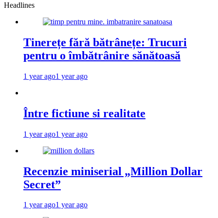
Headlines
Tinerețe fără bătrânețe: Trucuri
pentru o îmbătrânire sănătoasă
1 year ago
1 year ago
Între fictiune si realitate
1 year ago
1 year ago
Recenzie miniserial „Million Dollar
Secret”
1 year ago
1 year ago