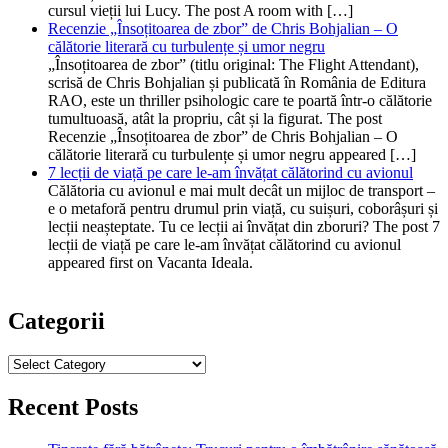
cursul vieții lui Lucy. The post A room with […]
Recenzie „Însoțitoarea de zbor” de Chris Bohjalian – O
călătorie literară cu turbulențe și umor negru
„Însoțitoarea de zbor” (titlu original: The Flight Attendant),
scrisă de Chris Bohjalian și publicată în România de Editura
RAO, este un thriller psihologic care te poartă într-o călătorie
tumultuoasă, atât la propriu, cât și la figurat. The post
Recenzie „Însoțitoarea de zbor” de Chris Bohjalian – O
călătorie literară cu turbulențe și umor negru appeared […]
7 lecții de viață pe care le-am învățat călătorind cu avionul
Călătoria cu avionul e mai mult decât un mijloc de transport –
e o metaforă pentru drumul prin viață, cu suișuri, coborâșuri și
lecții neașteptate. Tu ce lecții ai învățat din zboruri? The post 7
lecții de viață pe care le-am învățat călătorind cu avionul
appeared first on Vacanta Ideala.
Categorii
Categorii
Recent Posts