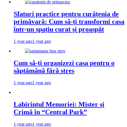
Sfaturi practice pentru curățenia de
primăvară: Cum să-ți transformi casa
într-un spațiu curat și proaspăt
1 year ago
1 year ago
Cum să-ți organizezi casa pentru o
săptămână fără stres
1 year ago
1 year ago
Labirintul Memoriei: Mister și
Crimă în “Central Park”
1 year ago
1 year ago