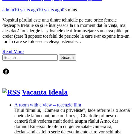
admin
10 years ago
10 years ago
0
3 mins
Vopsitul părului este una dintre tehnicile pe care orice femeie
deşteaptă trebuie să şi le însuşească la un moment dat în viaţă, mai
ales dacă are alergie la saloanele de înfrumuseţare sau ceva pitici pe
creier (care îi şoptesc tot felul de pericole la care s-ar expune într-un
loc în care se folosesc aceleaşi ustensile…
Read More
Search
for:
Facebook
Vacanta Ideala
A room with a view – recenzie film
Titlul filmului, „Camera cu priveliște”, face referire la o scenă-
cheie de la început, în care Lucy și Charlotte primesc o
cameră fără vederea mult dorită asupra râului Arno, dar
domnul Emerson le oferă cu generozitate camera sa,
declanșând astfel o serie de evenimente care vor schimba