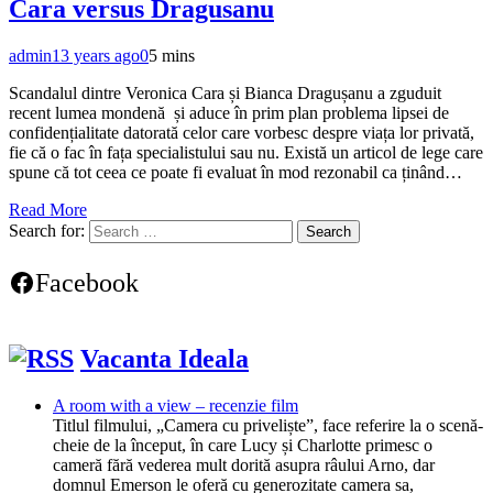
Cara versus Dragusanu
admin
13 years ago
0
5 mins
Scandalul dintre Veronica Cara și Bianca Dragușanu a zguduit
recent lumea mondenă și aduce în prim plan problema lipsei de
confidențialitate datorată celor care vorbesc despre viața lor privată,
fie că o fac în fața specialistului sau nu. Există un articol de lege care
spune că tot ceea ce poate fi evaluat în mod rezonabil ca ținând…
Read More
Search for:
Facebook
Vacanta Ideala
A room with a view – recenzie film
Titlul filmului, „Camera cu priveliște”, face referire la o scenă-
cheie de la început, în care Lucy și Charlotte primesc o
cameră fără vederea mult dorită asupra râului Arno, dar
domnul Emerson le oferă cu generozitate camera sa,