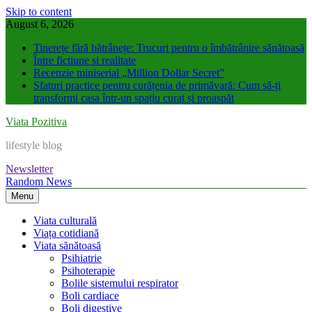
Skip to content
August 6, 2026
Tinerețe fără bătrânețe: Trucuri pentru o îmbătrânire sănătoasă
Între fictiune si realitate
Recenzie miniserial „Million Dollar Secret”
Sfaturi practice pentru curățenia de primăvară: Cum să-ți
transformi casa într-un spațiu curat și proaspăt
Viata Pozitiva
lifestyle blog
Newsletter
Random News
Menu
Viata culturală
Viața cotidiană
Viata sănătoasă
Psihiatrie
Psihoterapie
Bolile sistemului respirator
Boli cardiace
Boli digestive