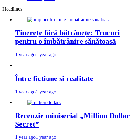
Headlines
Tinerețe fără bătrânețe: Trucuri
pentru o îmbătrânire sănătoasă
1 year ago
1 year ago
Între fictiune si realitate
1 year ago
1 year ago
Recenzie miniserial „Million Dollar
Secret”
1 year ago
1 year ago