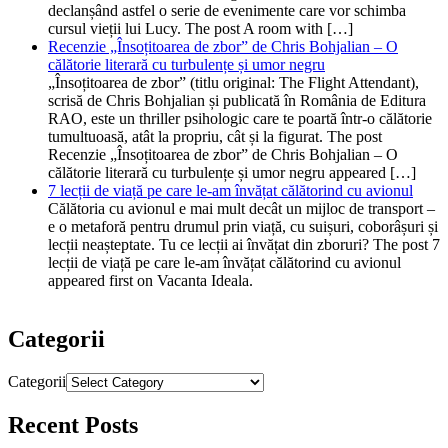
declanșând astfel o serie de evenimente care vor schimba
cursul vieții lui Lucy. The post A room with […]
Recenzie „Însoțitoarea de zbor” de Chris Bohjalian – O
călătorie literară cu turbulențe și umor negru
„Însoțitoarea de zbor” (titlu original: The Flight Attendant),
scrisă de Chris Bohjalian și publicată în România de Editura
RAO, este un thriller psihologic care te poartă într-o călătorie
tumultuoasă, atât la propriu, cât și la figurat. The post
Recenzie „Însoțitoarea de zbor” de Chris Bohjalian – O
călătorie literară cu turbulențe și umor negru appeared […]
7 lecții de viață pe care le-am învățat călătorind cu avionul
Călătoria cu avionul e mai mult decât un mijloc de transport –
e o metaforă pentru drumul prin viață, cu suișuri, coborâșuri și
lecții neașteptate. Tu ce lecții ai învățat din zboruri? The post 7
lecții de viață pe care le-am învățat călătorind cu avionul
appeared first on Vacanta Ideala.
Categorii
Categorii
Recent Posts