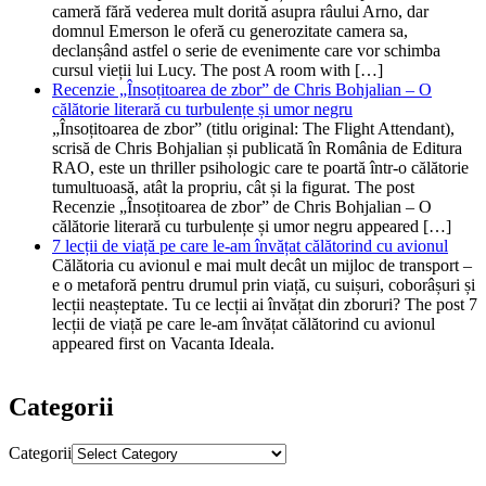
cameră fără vederea mult dorită asupra râului Arno, dar
domnul Emerson le oferă cu generozitate camera sa,
declanșând astfel o serie de evenimente care vor schimba
cursul vieții lui Lucy. The post A room with […]
Recenzie „Însoțitoarea de zbor” de Chris Bohjalian – O
călătorie literară cu turbulențe și umor negru
„Însoțitoarea de zbor” (titlu original: The Flight Attendant),
scrisă de Chris Bohjalian și publicată în România de Editura
RAO, este un thriller psihologic care te poartă într-o călătorie
tumultuoasă, atât la propriu, cât și la figurat. The post
Recenzie „Însoțitoarea de zbor” de Chris Bohjalian – O
călătorie literară cu turbulențe și umor negru appeared […]
7 lecții de viață pe care le-am învățat călătorind cu avionul
Călătoria cu avionul e mai mult decât un mijloc de transport –
e o metaforă pentru drumul prin viață, cu suișuri, coborâșuri și
lecții neașteptate. Tu ce lecții ai învățat din zboruri? The post 7
lecții de viață pe care le-am învățat călătorind cu avionul
appeared first on Vacanta Ideala.
Categorii
Categorii