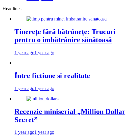
Headlines
Tinerețe fără bătrânețe: Trucuri
pentru o îmbătrânire sănătoasă
1 year ago
1 year ago
Între fictiune si realitate
1 year ago
1 year ago
Recenzie miniserial „Million Dollar
Secret”
1 year ago
1 year ago