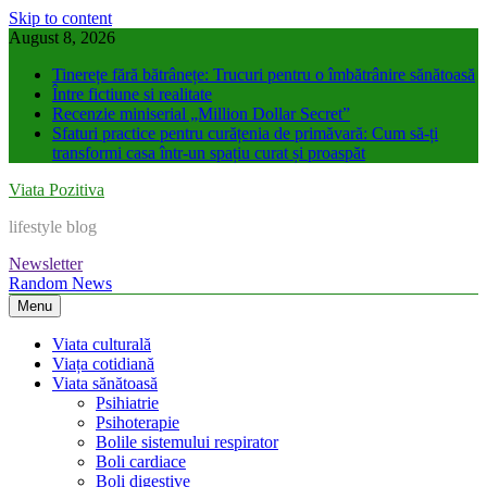
Skip to content
August 8, 2026
Tinerețe fără bătrânețe: Trucuri pentru o îmbătrânire sănătoasă
Între fictiune si realitate
Recenzie miniserial „Million Dollar Secret”
Sfaturi practice pentru curățenia de primăvară: Cum să-ți
transformi casa într-un spațiu curat și proaspăt
Viata Pozitiva
lifestyle blog
Newsletter
Random News
Menu
Viata culturală
Viața cotidiană
Viata sănătoasă
Psihiatrie
Psihoterapie
Bolile sistemului respirator
Boli cardiace
Boli digestive