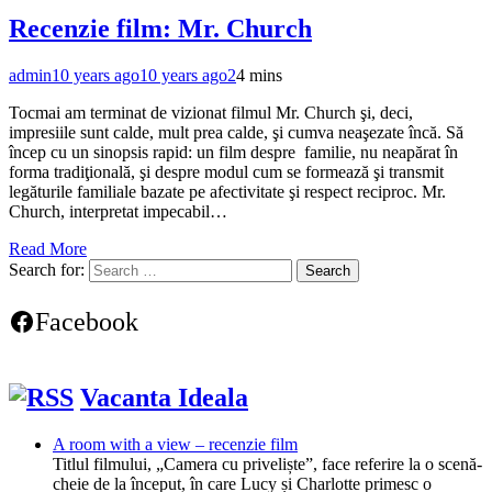
Recenzie film: Mr. Church
admin
10 years ago
10 years ago
2
4 mins
Tocmai am terminat de vizionat filmul Mr. Church şi, deci,
impresiile sunt calde, mult prea calde, şi cumva neaşezate încă. Să
încep cu un sinopsis rapid: un film despre familie, nu neapărat în
forma tradiţională, şi despre modul cum se formează şi transmit
legăturile familiale bazate pe afectivitate şi respect reciproc. Mr.
Church, interpretat impecabil…
Read More
Search for:
Facebook
Vacanta Ideala
A room with a view – recenzie film
Titlul filmului, „Camera cu priveliște”, face referire la o scenă-
cheie de la început, în care Lucy și Charlotte primesc o