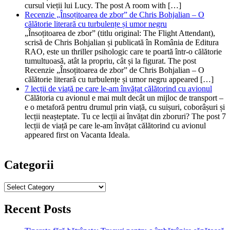
cursul vieții lui Lucy. The post A room with […]
Recenzie „Însoțitoarea de zbor” de Chris Bohjalian – O
călătorie literară cu turbulențe și umor negru
„Însoțitoarea de zbor” (titlu original: The Flight Attendant),
scrisă de Chris Bohjalian și publicată în România de Editura
RAO, este un thriller psihologic care te poartă într-o călătorie
tumultuoasă, atât la propriu, cât și la figurat. The post
Recenzie „Însoțitoarea de zbor” de Chris Bohjalian – O
călătorie literară cu turbulențe și umor negru appeared […]
7 lecții de viață pe care le-am învățat călătorind cu avionul
Călătoria cu avionul e mai mult decât un mijloc de transport –
e o metaforă pentru drumul prin viață, cu suișuri, coborâșuri și
lecții neașteptate. Tu ce lecții ai învățat din zboruri? The post 7
lecții de viață pe care le-am învățat călătorind cu avionul
appeared first on Vacanta Ideala.
Categorii
Categorii
Recent Posts