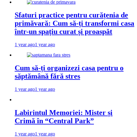
Sfaturi practice pentru curățenia de
primăvară: Cum să-ți transformi casa
într-un spațiu curat și proaspăt
1 year ago
1 year ago
Cum să-ți organizezi casa pentru o
săptămână fără stres
1 year ago
1 year ago
Labirintul Memoriei: Mister și
Crimă în “Central Park”
1 year ago
1 year ago