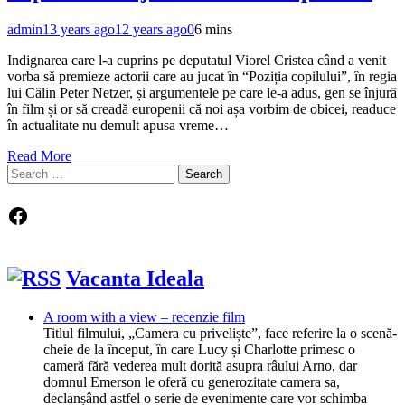
admin
13 years ago
12 years ago
0
6 mins
Indignarea care l-a cuprins pe deputatul Viorel Cristea când a venit
vorba să premieze actorii care au jucat în “Poziția copilului”, în regia
lui Călin Peter Netzer, și argumentele pe care le-a adus, gen se înjură
în film și or să creadă europenii că noi așa vorbim de obicei, readuce
în actualitate nu demult apusa vreme…
Read More
Search
for:
Facebook
Vacanta Ideala
A room with a view – recenzie film
Titlul filmului, „Camera cu priveliște”, face referire la o scenă-
cheie de la început, în care Lucy și Charlotte primesc o
cameră fără vederea mult dorită asupra râului Arno, dar
domnul Emerson le oferă cu generozitate camera sa,
declanșând astfel o serie de evenimente care vor schimba