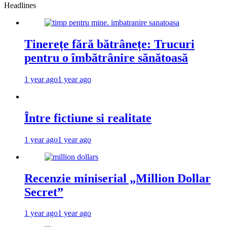
Headlines
Tinerețe fără bătrânețe: Trucuri
pentru o îmbătrânire sănătoasă
1 year ago
1 year ago
Între fictiune si realitate
1 year ago
1 year ago
Recenzie miniserial „Million Dollar
Secret”
1 year ago
1 year ago