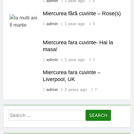
admin
1 year ago
4
Miercurea fără cuvinte – Rose(s)
admin
1 year ago
9
Miercurea fara cuvinte- Hai la
masa!
admin
1 year ago
3
Miercurea fara cuvinte –
Liverpool, UK
admin
2 years ago
7
Search
for: