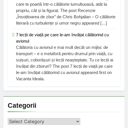
care te poartă într-o călătorie tumultuoasă, atât la
propriu, cât și la figurat. The post Recenzie
„Însoțitoarea de zbor” de Chris Bohjalian – O călătorie
literară cu turbulențe și umor negru appeared […]
7 lecții de viață pe care le-am învățat călătorind cu
avionul
Călătoria cu avionul e mai mult decât un mijloc de
transport – e o metaforă pentru drumul prin viață, cu
suișuri, coborâșuri și lecții neașteptate. Tu ce lecții ai
învățat din zboruri? The post 7 lecții de viață pe care
le-am învățat călătorind cu avionul appeared first on
Vacanta Ideala.
Categorii
Categorii