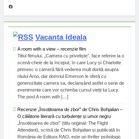
Facebook
Vacanta Ideala
A room with a view – recenzie film
Titlul filmului, „Camera cu priveliște”, face referire la o
scenă-cheie de la început, în care Lucy și Charlotte
primesc o cameră fără vederea mult dorită asupra
râului Arno, dar domnul Emerson le oferă cu
generozitate camera sa, declanșând astfel o serie de
evenimente care vor schimba cursul vieții lui Lucy.
The post A room with […]
Recenzie „Însoțitoarea de zbor” de Chris Bohjalian –
O călătorie literară cu turbulențe și umor negru
„Însoțitoarea de zbor” (titlu original: The Flight
Attendant), scrisă de Chris Bohjalian și publicată în
România de Editura RAO, este un thriller psihologic