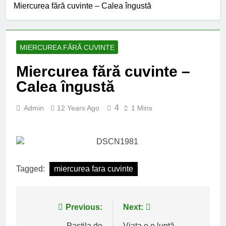
Miercurea fără cuvinte – Calea îngustă
MIERCUREA FĂRĂ CUVINTE
Miercurea fără cuvinte –
Calea îngustă
4
Admin
12 Years Ago
1 Mins
Tagged:
miercurea fara cuvinte
Post
Previous:
Next:
Pastila de
Viata e o luptă