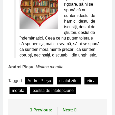
rigoare, să ni se
spună că nu
suntem destul de
harnici, destul de
iscusiţi, destul de
ştiutori, destul
de
îndemânatici. Ceea ce nu putem tolera e
să spunem şi, mai cu seamă, să ni se spună
că suntem moralmente precari, că suntem
corupţi, necinstiţi, discutabili din unghi etic.
Andrei Pleșu
,
Minima moralia
Tagged:
Andrei Pleșu
citatul zilei
etica
morala
pastila de întelepciune
Post
Previous:
Next: