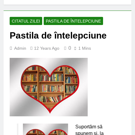
CITATUL ZILEI
PASTILA DE ÎNTELEPCIUNE
Pastila de întelepciune
0
Admin
12 Years Ago
1 Mins
Suportăm să
spunem şi, la