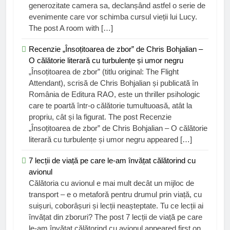
generozitate camera sa, declanșând astfel o serie de
evenimente care vor schimba cursul vieții lui Lucy.
The post A room with […]
Recenzie „Însoțitoarea de zbor” de Chris Bohjalian –
O călătorie literară cu turbulențe și umor negru
„Însoțitoarea de zbor” (titlu original: The Flight
Attendant), scrisă de Chris Bohjalian și publicată în
România de Editura RAO, este un thriller psihologic
care te poartă într-o călătorie tumultuoasă, atât la
propriu, cât și la figurat. The post Recenzie
„Însoțitoarea de zbor” de Chris Bohjalian – O călătorie
literară cu turbulențe și umor negru appeared […]
7 lecții de viață pe care le-am învățat călătorind cu
avionul
Călătoria cu avionul e mai mult decât un mijloc de
transport – e o metaforă pentru drumul prin viață, cu
suișuri, coborâșuri și lecții neașteptate. Tu ce lecții ai
învățat din zboruri? The post 7 lecții de viață pe care
le-am învățat călătorind cu avionul appeared first on