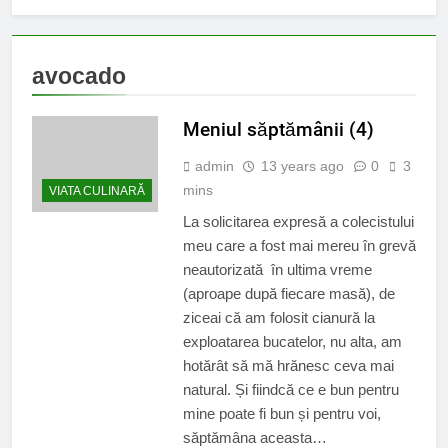
avocado
Meniul săptămânii (4)
admin
13 years ago
0
3
mins
VIATA CULINARĂ
La solicitarea expresă a colecistului
meu care a fost mai mereu în grevă
neautorizată în ultima vreme
(aproape după fiecare masă), de
ziceai că am folosit cianură la
exploatarea bucatelor, nu alta, am
hotărât să mă hrănesc ceva mai
natural. Și fiindcă ce e bun pentru
mine poate fi bun și pentru voi,
săptămâna aceasta…