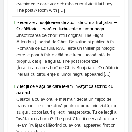
evenimente care vor schimba cursul vieții lui Lucy.
The post A room with […]
Recenzie „Însoțitoarea de zbor” de Chris Bohjalian –
O călătorie literară cu turbulențe și umor negru
„Însoțitoarea de zbor” (titlu original: The Flight
Attendant), scrisă de Chris Bohjalian și publicată în
România de Editura RAO, este un thriller psihologic
care te poartă într-o călătorie tumultuoasă, atât la
propriu, cât și la figurat. The post Recenzie
„Însoțitoarea de zbor” de Chris Bohjalian – O călătorie
literară cu turbulențe și umor negru appeared […]
7 lecții de viață pe care le-am învățat călătorind cu
avionul
Călătoria cu avionul e mai mult decât un mijloc de
transport – e o metaforă pentru drumul prin viață, cu
suișuri, coborâșuri și lecții neașteptate. Tu ce lecții ai
învățat din zboruri? The post 7 lecții de viață pe care
le-am învățat călătorind cu avionul appeared first on
Vacanta Ideala.