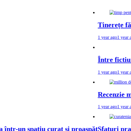
Tinerețe fără 
1 year ago
1 year ago
Între fictiune s
1 year ago
1 year ago
Recenzie minis
1 year ago
1 year ago
r-un spațiu curat și proaspăt
Sfaturi practi