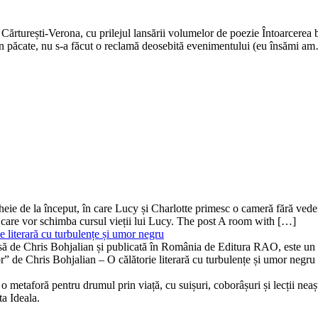
Cărturești-Verona, cu prilejul lansării volumelor de poezie Întoarcerea b
. Din păcate, nu s-a făcut o reclamă deosebită evenimentului (eu însămi a
ă-cheie de la început, în care Lucy și Charlotte primesc o cameră fără v
 care vor schimba cursul vieții lui Lucy. The post A room with […]
 literară cu turbulențe și umor negru
isă de Chris Bohjalian și publicată în România de Editura RAO, este un th
bor” de Chris Bohjalian – O călătorie literară cu turbulențe și umor neg
 metaforă pentru drumul prin viață, cu suișuri, coborâșuri și lecții neaște
ta Ideala.