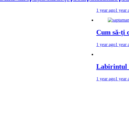
1 year ago
1 year ago
Cum să-ți orga
1 year ago
1 year ago
Labirintul Mem
1 year ago
1 year ago