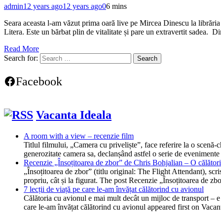
admin
12 years ago
12 years ago
0
6 mins
Seara aceasta l-am văzut prima oară live pe Mircea Dinescu la librăria 
Litera. Este un bărbat plin de vitalitate și pare un extravertit sadea
Read More
Search for:
Facebook
Vacanta Ideala
A room with a view – recenzie film
Titlul filmului, „Camera cu priveliște”, face referire la o scen
generozitate camera sa, declanșând astfel o serie de evenimente
Recenzie „Însoțitoarea de zbor” de Chris Bohjalian – O călătorie
„Însoțitoarea de zbor” (titlu original: The Flight Attendant), scr
propriu, cât și la figurat. The post Recenzie „Însoțitoarea de z
7 lecții de viață pe care le-am învățat călătorind cu avionul
Călătoria cu avionul e mai mult decât un mijloc de transport – e o
care le-am învățat călătorind cu avionul appeared first on Vacan