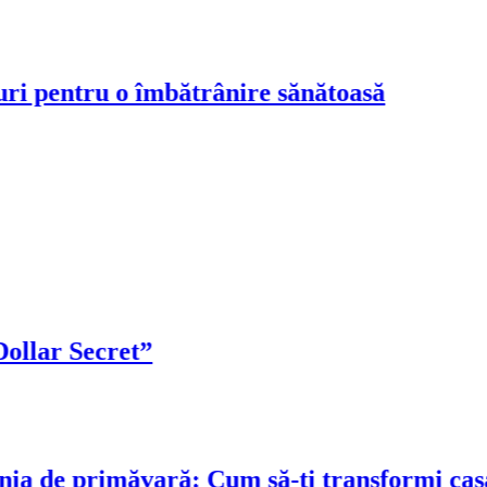
pentru o îmbătrânire sănătoasă
ar Secret”
 de primăvară: Cum să-ți transformi casa înt