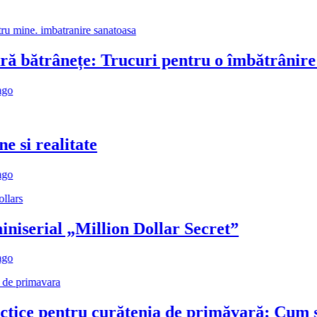
bătrânețe: Trucuri pentru o îmbătrânire să
i realitate
erial „Million Dollar Secret”
ce pentru curățenia de primăvară: Cum să-ți 