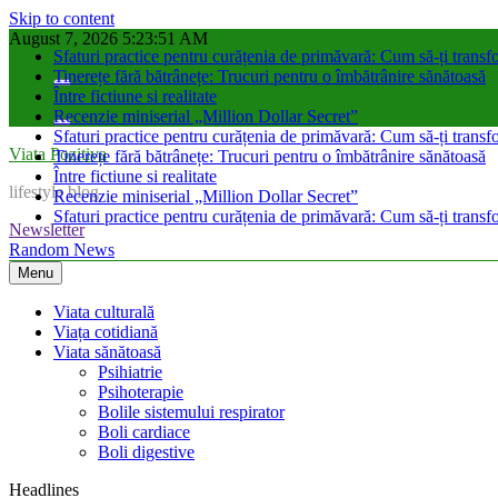
Skip to content
August 7, 2026
5:23:52 AM
Sfaturi practice pentru curățenia de primăvară: Cum să-ți transfo
Tinerețe fără bătrânețe: Trucuri pentru o îmbătrânire sănătoasă
Între fictiune si realitate
Recenzie miniserial „Million Dollar Secret”
Sfaturi practice pentru curățenia de primăvară: Cum să-ți transfo
Viata Pozitiva
Tinerețe fără bătrânețe: Trucuri pentru o îmbătrânire sănătoasă
Între fictiune si realitate
lifestyle blog
Recenzie miniserial „Million Dollar Secret”
Sfaturi practice pentru curățenia de primăvară: Cum să-ți transfo
Newsletter
Random News
Menu
Viata culturală
Viața cotidiană
Viata sănătoasă
Psihiatrie
Psihoterapie
Bolile sistemului respirator
Boli cardiace
Boli digestive
Headlines