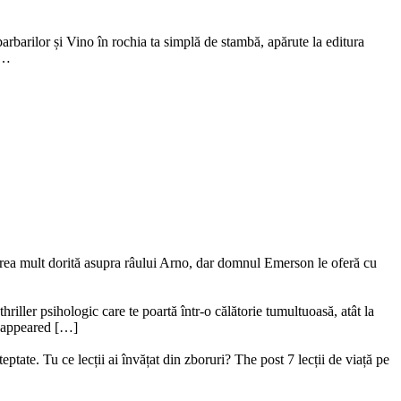
arbarilor și Vino în rochia ta simplă de stambă, apărute la editura
m…
ederea mult dorită asupra râului Arno, dar domnul Emerson le oferă cu
riller psihologic care te poartă într-o călătorie tumultuoasă, atât la
ru appeared […]
ptate. Tu ce lecții ai învățat din zboruri? The post 7 lecții de viață pe