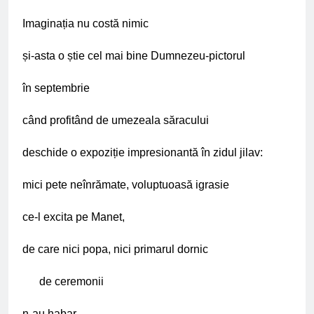
Imaginația nu costă nimic
și-asta o știe cel mai bine Dumnezeu-pictorul
în septembrie
când profitând de umezeala săracului
deschide o expoziție impresionantă în zidul jilav:
mici pete neînrămate, voluptuoasă igrasie
ce-l excita pe Manet,
de care nici popa, nici primarul dornic
de ceremonii
n-au habar