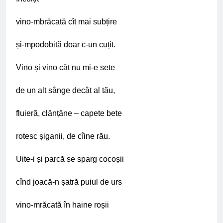
vino-mbrăcată cît mai subțire
și-mpodobită doar c-un cuțit.
Vino și vino cât nu mi-e sete
de un alt sânge decât al tău,
fluieră, clănțăne – capete bete
rotesc șiganii, de cîine rău.
Uite-i și parcă se sparg cocoșii
cînd joacă-n șatră puiul de urs
vino-mrăcată în haine roșii