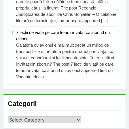
care te poartă într-o călătorie tumultuoasă, atât la
propriu, cât și la figurat. The post Recenzie
„Însoțitoarea de zbor” de Chris Bohjalian – O călătorie
literară cu turbulențe și umor negru appeared […]
7 lecții de viață pe care le-am învățat călătorind cu
avionul
Călătoria cu avionul e mai mult decât un mijloc de
transport – e o metaforă pentru drumul prin viață, cu
suișuri, coborâșuri și lecții neașteptate. Tu ce lecții ai
învățat din zboruri? The post 7 lecții de viață pe care
le-am învățat călătorind cu avionul appeared first on
Vacanta Ideala.
Categorii
Categorii