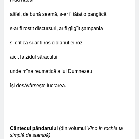
altfel, de bună seamă, s-ar fi tăiat o panglică
s-ar fi rostit discursuri, ar fi gîlgîit șampania
și critica și-ar fi ros ciolanul ei roz
aici, la zidul săracului,
unde mîna reumatică a lui Dumnezeu
își desăvârșește lucrarea.
Cântecul pândarului
(din volumul
Vino în rochia ta
simplă de stambă)