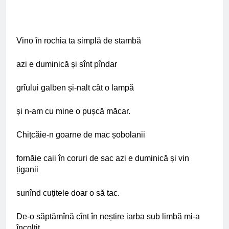
Vino în rochia ta simplă de stambă
azi e duminică și sînt pîndar
grîului galben și-nalt cât o lampă
și n-am cu mine o pușcă măcar.
Chițcăie-n goarne de mac șobolanii
fornăie caii în coruri de sac azi e duminică și vin
țiganii
sunînd cuțitele doar o să tac.
De-o săptămînă cînt în neștire iarba sub limbă mi-a
încolțit