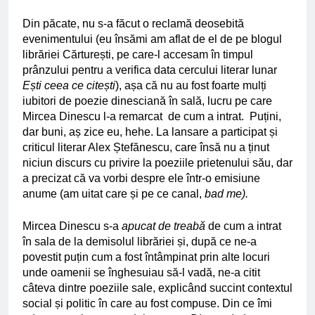
Din păcate, nu s-a făcut o reclamă deosebită
evenimentului (eu însămi am aflat de el de pe blogul
librăriei Cărturești, pe care-l accesam în timpul
prânzului pentru a verifica data cercului literar lunar
Ești ceea ce citești
), așa că nu au fost foarte mulți
iubitori de poezie dinesciană în sală, lucru pe care
Mircea Dinescu l-a remarcat de cum a intrat. Puțini,
dar buni, aș zice eu, hehe. La lansare a participat și
criticul literar Alex Ștefănescu, care însă nu a ținut
niciun discurs cu privire la poeziile prietenului său, dar
a precizat că va vorbi despre ele într-o emisiune
anume (am uitat care și pe ce canal,
bad me).
Mircea Dinescu s-a
apucat de treabă
de cum a intrat
în sala de la demisolul librăriei și, după ce ne-a
povestit puțin cum a fost întâmpinat prin alte locuri
unde oamenii se înghesuiau să-l vadă, ne-a citit
câteva dintre poeziile sale, explicând succint contextul
social și politic în care au fost compuse. Din ce îmi