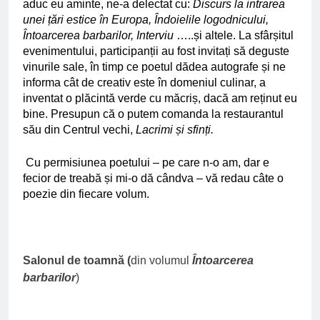
aduc eu aminte, ne-a delectat cu:
Discurs la intrarea
unei țări estice în Europa, Îndoielile logodnicului,
Întoarcerea barbarilor, Interviu
…..și altele. La sfârșitul
evenimentului, participanții au fost invitați să deguste
vinurile sale, în timp ce poetul dădea autografe și ne
informa cât de creativ este în domeniul culinar, a
inventat o plăcintă verde cu măcriș, dacă am reținut eu
bine. Presupun că o putem comanda la restaurantul
său din Centrul vechi,
Lacrimi și sfinți.
Cu permisiunea poetului – pe care n-o am, dar e
fecior de treabă și mi-o dă cândva – vă redau câte o
poezie din fiecare volum.
Salonul de toamnă (
din volumul
Întoarcerea
barbarilor
)