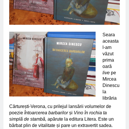
Seara
aceasta
l-am
văzut
prima
oară
live
pe
Mircea
Dinescu
la
librăria
Cărturești-Verona, cu prilejul lansării volumelor de
poezie
Întoarcerea barbarilor
și
Vino în rochia ta
simplă de stambă,
apărute la editura Litera.
Este un
bărbat plin de vitalitate și pare un extravertit sadea.