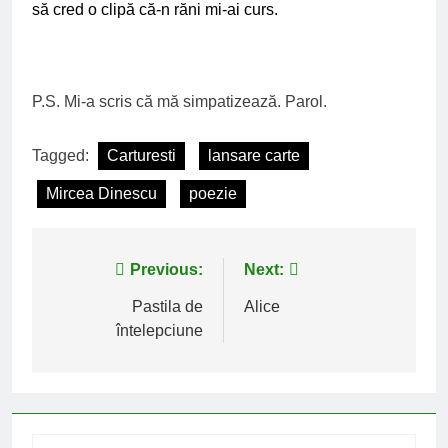
să cred o clipă că-n răni mi-ai curs.
P.S. Mi-a scris că mă simpatizează. Parol.
Tagged:
Carturesti
lansare carte
Mircea Dinescu
poezie
Post
Previous:
Next:
navigation
Pastila de
Alice
întelepciune