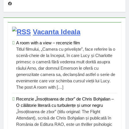
Facebook
Vacanta Ideala
A room with a view – recenzie film
Titlul filmului, „Camera cu priveliște”, face referire la o
scenă-cheie de la început, în care Lucy și Charlotte
primesc o cameră fără vederea mult dorită asupra
râului Arno, dar domnul Emerson le oferă cu
generozitate camera sa, declanșând astfel o serie de
evenimente care vor schimba cursul vieții lui Lucy.
The post A room with […]
Recenzie „Însoțitoarea de zbor” de Chris Bohjalian –
O călătorie literară cu turbulențe și umor negru
„Însoțitoarea de zbor” (titlu original: The Flight
Attendant), scrisă de Chris Bohjalian și publicată în
România de Editura RAO, este un thriller psihologic