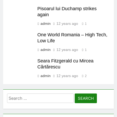
Pisoarul lui Duchamp strikes
again
admin
12 years ago
1
One World Romania – High Tech,
Low Life
admin
12 years ago
1
Seara Fitzgerald cu Mircea
Cărtărescu
admin
12 years ago
2
Search
for: