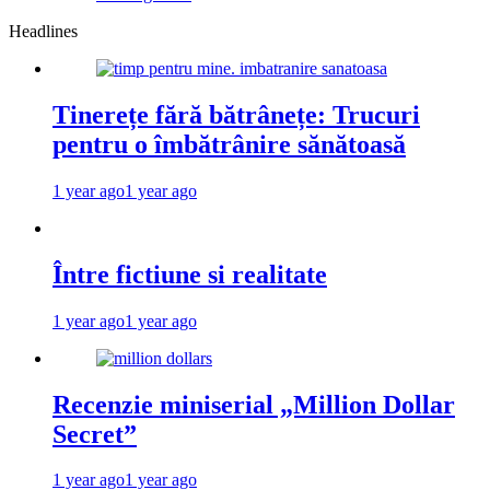
Headlines
Tinerețe fără bătrânețe: Trucuri
pentru o îmbătrânire sănătoasă
1 year ago
1 year ago
Între fictiune si realitate
1 year ago
1 year ago
Recenzie miniserial „Million Dollar
Secret”
1 year ago
1 year ago