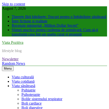
Skip to content
August 7, 2026
Tinerețe fără bătrânețe: Trucuri pentru o îmbătrânire sănătoasă
Între fictiune si realitate
Recenzie miniserial „Million Dollar Secret”
Sfaturi practice pentru curățenia de primăvară: Cum să-ți
transformi casa într-un spațiu curat și proaspăt
Viata Pozitiva
lifestyle blog
Newsletter
Random News
Menu
Viata culturală
Viața cotidiană
Viata sănătoasă
Psihiatrie
Psihoterapie
Bolile sistemului respirator
Boli cardiace
Boli digestive