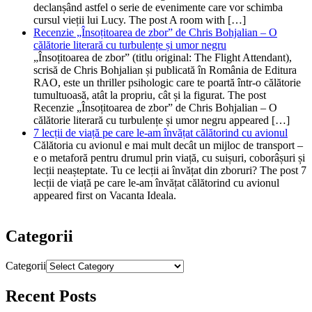
declanșând astfel o serie de evenimente care vor schimba
cursul vieții lui Lucy. The post A room with […]
Recenzie „Însoțitoarea de zbor” de Chris Bohjalian – O
călătorie literară cu turbulențe și umor negru
„Însoțitoarea de zbor” (titlu original: The Flight Attendant),
scrisă de Chris Bohjalian și publicată în România de Editura
RAO, este un thriller psihologic care te poartă într-o călătorie
tumultuoasă, atât la propriu, cât și la figurat. The post
Recenzie „Însoțitoarea de zbor” de Chris Bohjalian – O
călătorie literară cu turbulențe și umor negru appeared […]
7 lecții de viață pe care le-am învățat călătorind cu avionul
Călătoria cu avionul e mai mult decât un mijloc de transport –
e o metaforă pentru drumul prin viață, cu suișuri, coborâșuri și
lecții neașteptate. Tu ce lecții ai învățat din zboruri? The post 7
lecții de viață pe care le-am învățat călătorind cu avionul
appeared first on Vacanta Ideala.
Categorii
Categorii
Recent Posts