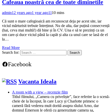
Cafeaua noastră cea de toate diminetile
admin
12 years ago
1 year ago
11
10 mins
Că sunt o mare cafegioaică am recunoscut deja pe acest site, iar
viciul mărturisit trebuie întreținut. Nu de alta, dar puțină consecvență
(hai, ceva mai multă!) dă bine și în CV. Una e să te prezinți ca un
om care-și duce viciul până la capăt și alta ca unul care se lasă de el
la…
Read More
Search for:
Facebook
Vacanta Ideala
A room with a view – recenzie film
Titlul filmului, „Camera cu priveliște”, face referire la o scenă-
cheie de la început, în care Lucy și Charlotte primesc o
cameră fără vederea mult dorită asupra râului Arno, dar
domnul Emerson le oferă cu generozitate camera sa,