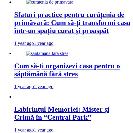
Sfaturi practice pentru curățenia de
primăvară: Cum să-ți transformi casa
într-un spațiu curat și proaspăt
1 year ago
1 year ago
Cum să-ți organizezi casa pentru o
săptămână fără stres
1 year ago
1 year ago
Labirintul Memoriei: Mister și
Crimă în “Central Park”
1 year ago
1 year ago