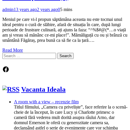
admin
13 years ago
2 years ago
0
5 mins
Meniul pe care vi-l propun săptămâna aceasta nu este tocmai unul
ideal pentru o cură de slăbire, afară de situația în care, după lungi
perioade de frustrare culinară, ați ajuns la faza: “^%$#@(*…o viață
am și vreau să mănânc ce-mi place!”. Mămăliguță cu ou și brânză cu
smântână Făgăraș, prea bună ca să fie ca la țară….
Read More
Search
for:
Facebook
Vacanta Ideala
A room with a view – recenzie film
Titlul filmului, „Camera cu priveliște”, face referire la o scenă-
cheie de la început, în care Lucy și Charlotte primesc o
cameră fără vederea mult dorită asupra râului Arno, dar
domnul Emerson le oferă cu generozitate camera sa,
declanșând astfel o serie de evenimente care vor schimba