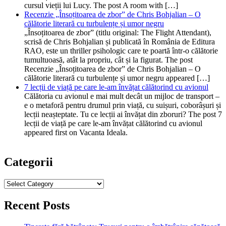
cursul vieții lui Lucy. The post A room with […]
Recenzie „Însoțitoarea de zbor” de Chris Bohjalian – O
călătorie literară cu turbulențe și umor negru
„Însoțitoarea de zbor” (titlu original: The Flight Attendant),
scrisă de Chris Bohjalian și publicată în România de Editura
RAO, este un thriller psihologic care te poartă într-o călătorie
tumultuoasă, atât la propriu, cât și la figurat. The post
Recenzie „Însoțitoarea de zbor” de Chris Bohjalian – O
călătorie literară cu turbulențe și umor negru appeared […]
7 lecții de viață pe care le-am învățat călătorind cu avionul
Călătoria cu avionul e mai mult decât un mijloc de transport –
e o metaforă pentru drumul prin viață, cu suișuri, coborâșuri și
lecții neașteptate. Tu ce lecții ai învățat din zboruri? The post 7
lecții de viață pe care le-am învățat călătorind cu avionul
appeared first on Vacanta Ideala.
Categorii
Categorii
Recent Posts