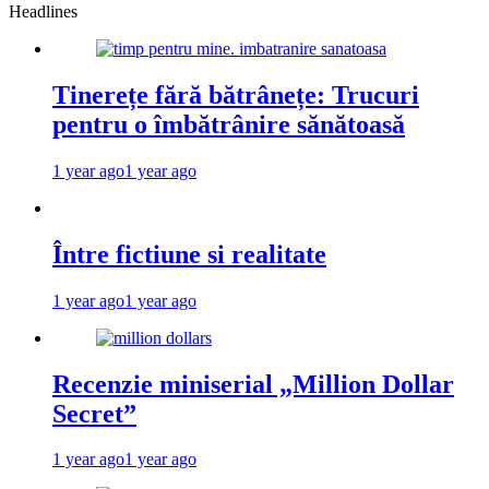
Headlines
Tinerețe fără bătrânețe: Trucuri
pentru o îmbătrânire sănătoasă
1 year ago
1 year ago
Între fictiune si realitate
1 year ago
1 year ago
Recenzie miniserial „Million Dollar
Secret”
1 year ago
1 year ago