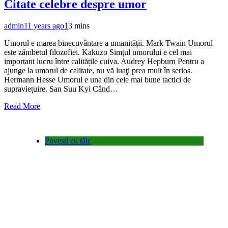
Citate celebre despre umor
admin
11 years ago
1
3 mins
Umorul e marea binecuvântare a umanității. Mark Twain Umorul
este zâmbetul filozofiei. Kakuzo Simțul umorului e cel mai
important lucru între calitățile cuiva. Audrey Hepburn Pentru a
ajunge la umorul de calitate, nu vă luaţi prea mult în serios.
Hermann Hesse Umorul e una din cele mai bune tactici de
supraviețuire. San Suu Kyi Când…
Read More
Povesti cu tâlc