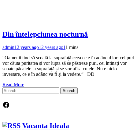
Din întelepciunea nocturnă
admin
12 years ago
12 years ago
1
1 mins
“Oamenii tind să scoată la suprafață ceea ce e în adâncul lor: cei puri
vor căuta puritatea și vor lupta să se păstreze puri, cei întinați vor
scoate păcatele la suprafață și se vor afisa cu ele. Nu e nicio
inversare, ce e în adânc va fi și la vedere.” DD
Read More
Search
for:
Facebook
Vacanta Ideala