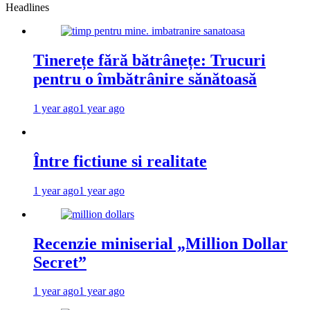
Headlines
Tinerețe fără bătrânețe: Trucuri
pentru o îmbătrânire sănătoasă
1 year ago
1 year ago
Între fictiune si realitate
1 year ago
1 year ago
Recenzie miniserial „Million Dollar
Secret”
1 year ago
1 year ago