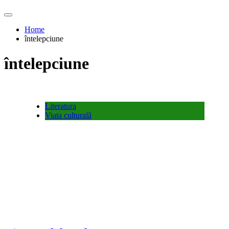
Home
întelepciune
întelepciune
Literatura
Viata culturală