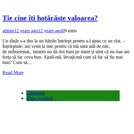
Tie cine îti hotărăste valoarea?
admin
12 years ago
12 years ago
0
9 mins
Un tânăr s-a dus la un bătrân înțelept pentru a-l ajuta cu un sfat. –
Înțeleptule, am venit la tine pentru că mă simt atât de mic,
de neînsemnat, nimeni nu dă doi bani pe mine și simt că nu mai am
forța să fac ceva bun. Ajută-mă, învață-mă cum să fac să fiu mai
bun? Cum să…
Read More
Literatura
Viata pozitivă