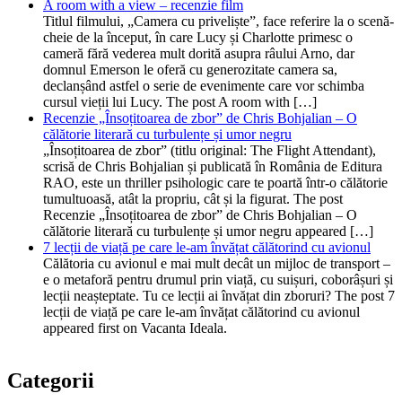
A room with a view – recenzie film
Titlul filmului, „Camera cu priveliște”, face referire la o scenă-
cheie de la început, în care Lucy și Charlotte primesc o
cameră fără vederea mult dorită asupra râului Arno, dar
domnul Emerson le oferă cu generozitate camera sa,
declanșând astfel o serie de evenimente care vor schimba
cursul vieții lui Lucy. The post A room with […]
Recenzie „Însoțitoarea de zbor” de Chris Bohjalian – O
călătorie literară cu turbulențe și umor negru
„Însoțitoarea de zbor” (titlu original: The Flight Attendant),
scrisă de Chris Bohjalian și publicată în România de Editura
RAO, este un thriller psihologic care te poartă într-o călătorie
tumultuoasă, atât la propriu, cât și la figurat. The post
Recenzie „Însoțitoarea de zbor” de Chris Bohjalian – O
călătorie literară cu turbulențe și umor negru appeared […]
7 lecții de viață pe care le-am învățat călătorind cu avionul
Călătoria cu avionul e mai mult decât un mijloc de transport –
e o metaforă pentru drumul prin viață, cu suișuri, coborâșuri și
lecții neașteptate. Tu ce lecții ai învățat din zboruri? The post 7
lecții de viață pe care le-am învățat călătorind cu avionul
appeared first on Vacanta Ideala.
Categorii