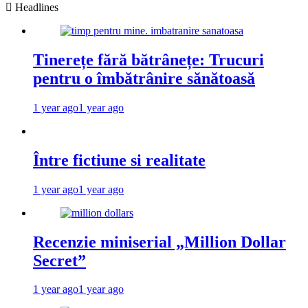
Headlines
Tinerețe fără bătrânețe: Trucuri
pentru o îmbătrânire sănătoasă
1 year ago
1 year ago
Între fictiune si realitate
1 year ago
1 year ago
Recenzie miniserial „Million Dollar
Secret”
1 year ago
1 year ago