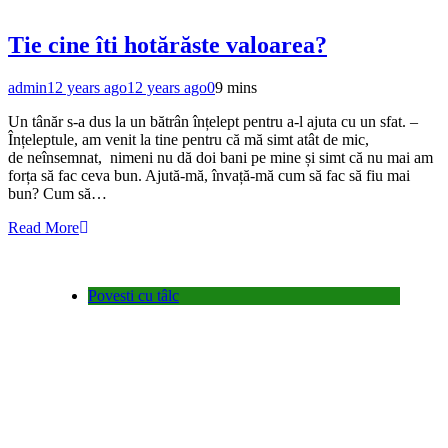
Tie cine îti hotărăste valoarea?
admin
12 years ago
12 years ago
0
9 mins
Un tânăr s-a dus la un bătrân înțelept pentru a-l ajuta cu un sfat. –
Înțeleptule, am venit la tine pentru că mă simt atât de mic,
de neînsemnat, nimeni nu dă doi bani pe mine și simt că nu mai am
forța să fac ceva bun. Ajută-mă, învață-mă cum să fac să fiu mai
bun? Cum să…
Read More
Povesti cu tâlc