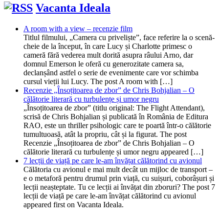
Vacanta Ideala
A room with a view – recenzie film
Titlul filmului, „Camera cu priveliște”, face referire la o scenă-
cheie de la început, în care Lucy și Charlotte primesc o
cameră fără vederea mult dorită asupra râului Arno, dar
domnul Emerson le oferă cu generozitate camera sa,
declanșând astfel o serie de evenimente care vor schimba
cursul vieții lui Lucy. The post A room with […]
Recenzie „Însoțitoarea de zbor” de Chris Bohjalian – O
călătorie literară cu turbulențe și umor negru
„Însoțitoarea de zbor” (titlu original: The Flight Attendant),
scrisă de Chris Bohjalian și publicată în România de Editura
RAO, este un thriller psihologic care te poartă într-o călătorie
tumultuoasă, atât la propriu, cât și la figurat. The post
Recenzie „Însoțitoarea de zbor” de Chris Bohjalian – O
călătorie literară cu turbulențe și umor negru appeared […]
7 lecții de viață pe care le-am învățat călătorind cu avionul
Călătoria cu avionul e mai mult decât un mijloc de transport –
e o metaforă pentru drumul prin viață, cu suișuri, coborâșuri și
lecții neașteptate. Tu ce lecții ai învățat din zboruri? The post 7
lecții de viață pe care le-am învățat călătorind cu avionul
appeared first on Vacanta Ideala.