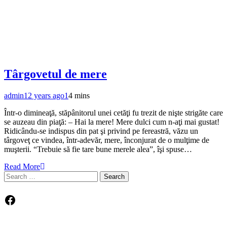
Târgovetul de mere
admin
12 years ago
1
4 mins
Într-o dimineaţă, stăpânitorul unei cetăţi fu trezit de nişte strigăte care
se auzeau din piaţă: – Hai la mere! Mere dulci cum n-aţi mai gustat!
Ridicându-se indispus din pat şi privind pe fereastră, văzu un
târgoveţ ce vindea, într-adevăr, mere, înconjurat de o mulţime de
muşterii. “Trebuie să fie tare bune merele alea”, îşi spuse…
Read More
Search
for:
Facebook