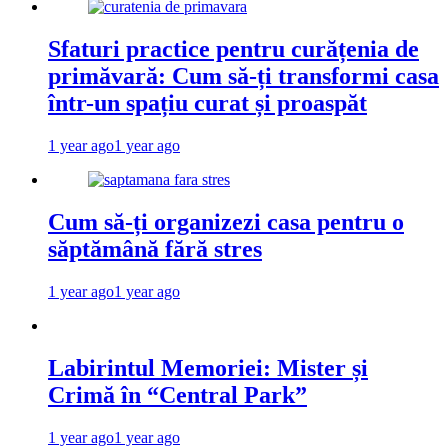
Sfaturi practice pentru curățenia de
primăvară: Cum să-ți transformi casa
într-un spațiu curat și proaspăt
1 year ago
1 year ago
Cum să-ți organizezi casa pentru o
săptămână fără stres
1 year ago
1 year ago
Labirintul Memoriei: Mister și
Crimă în “Central Park”
1 year ago
1 year ago