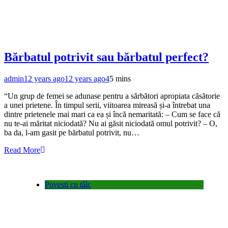
Bărbatul potrivit sau bărbatul perfect?
admin
12 years ago
12 years ago
4
5 mins
“Un grup de femei se adunase pentru a sărbători apropiata căsătorie
a unei prietene. În timpul serii, viitoarea mireasă și-a întrebat una
dintre prietenele mai mari ca ea și încă nemaritată: – Cum se face că
nu te-ai măritat niciodată? Nu ai găsit niciodată omul potrivit? – O,
ba da, l-am gasit pe bărbatul potrivit, nu…
Read More
Povesti cu tâlc