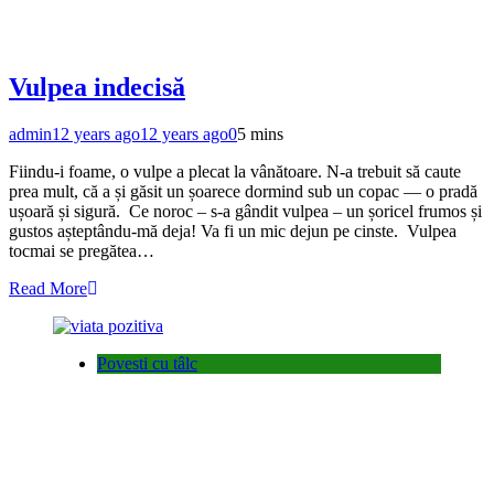
Vulpea indecisă
admin
12 years ago
12 years ago
0
5 mins
Fiindu-i foame, o vulpe a plecat la vânătoare. N-a trebuit să caute
prea mult, că a și găsit un șoarece dormind sub un copac — o pradă
ușoară și sigură. Ce noroc – s-a gândit vulpea – un șoricel frumos și
gustos așteptându-mă deja! Va fi un mic dejun pe cinste. Vulpea
tocmai se pregătea…
Read More
Povesti cu tâlc