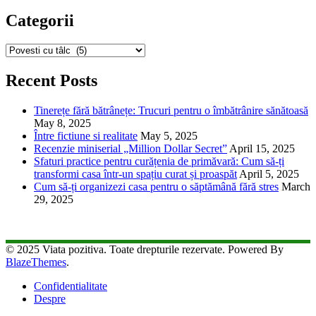
Categorii
Categorii
Recent Posts
Tinerețe fără bătrânețe: Trucuri pentru o îmbătrânire sănătoasă
May 8, 2025
Între fictiune si realitate
May 5, 2025
Recenzie miniserial „Million Dollar Secret”
April 15, 2025
Sfaturi practice pentru curățenia de primăvară: Cum să-ți
transformi casa într-un spațiu curat și proaspăt
April 5, 2025
Cum să-ți organizezi casa pentru o săptămână fără stres
March
29, 2025
© 2025 Viata pozitiva. Toate drepturile rezervate. Powered By
BlazeThemes
.
Confidentialitate
Despre