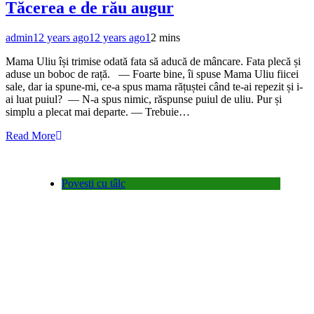
Tăcerea e de rău augur
admin
12 years ago
12 years ago
1
2 mins
Mama Uliu își trimise odată fata să aducă de mâncare. Fata plecă și
aduse un boboc de rață. — Foarte bine, îi spuse Mama Uliu fiicei
sale, dar ia spune-mi, ce-a spus mama rățuștei când te-ai repezit și i-
ai luat puiul? — N-a spus nimic, răspunse puiul de uliu. Pur și
simplu a plecat mai departe. — Trebuie…
Read More
Povesti cu tâlc