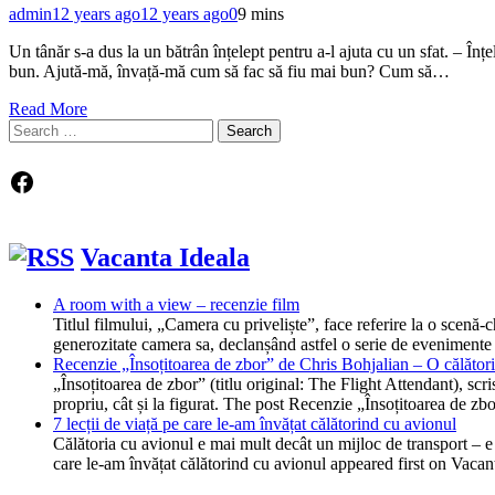
admin
12 years ago
12 years ago
0
9 mins
Un tânăr s-a dus la un bătrân înțelept pentru a-l ajuta cu un sfat. – Î
bun. Ajută-mă, învață-mă cum să fac să fiu mai bun? Cum să…
Read More
Search
for:
Facebook
Vacanta Ideala
A room with a view – recenzie film
Titlul filmului, „Camera cu priveliște”, face referire la o scen
generozitate camera sa, declanșând astfel o serie de evenimente
Recenzie „Însoțitoarea de zbor” de Chris Bohjalian – O călătorie
„Însoțitoarea de zbor” (titlu original: The Flight Attendant), scr
propriu, cât și la figurat. The post Recenzie „Însoțitoarea de z
7 lecții de viață pe care le-am învățat călătorind cu avionul
Călătoria cu avionul e mai mult decât un mijloc de transport – e o
care le-am învățat călătorind cu avionul appeared first on Vacan