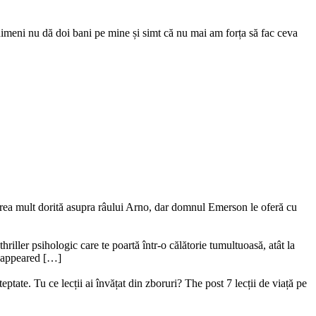
 nimeni nu dă doi bani pe mine și simt că nu mai am forța să fac ceva
ederea mult dorită asupra râului Arno, dar domnul Emerson le oferă cu
riller psihologic care te poartă într-o călătorie tumultuoasă, atât la
ru appeared […]
ptate. Tu ce lecții ai învățat din zboruri? The post 7 lecții de viață pe