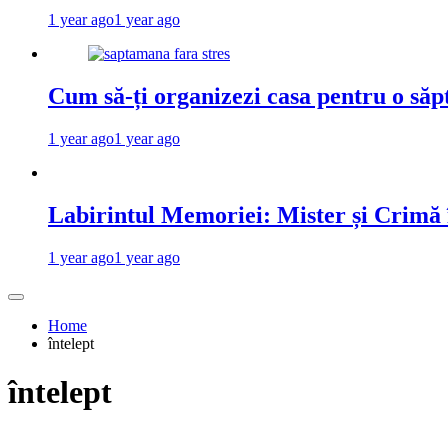
1 year ago
1 year ago
Cum să-ți organizezi casa pentru o săp
1 year ago
1 year ago
Labirintul Memoriei: Mister și Crimă
1 year ago
1 year ago
Home
întelept
întelept