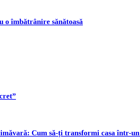
ru o îmbătrânire sănătoasă
cret”
rimăvară: Cum să-ți transformi casa într-un 