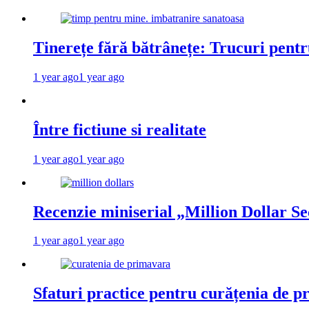
Tinerețe fără bătrânețe: Trucuri pent
1 year ago
1 year ago
Între fictiune si realitate
1 year ago
1 year ago
Recenzie miniserial „Million Dollar Se
1 year ago
1 year ago
Sfaturi practice pentru curățenia de p