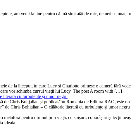
nțeleptule, am venit la tine pentru că mă simt atât de mic, de neînsemnat,
ă-cheie de la început, în care Lucy și Charlotte primesc o cameră fără v
 care vor schimba cursul vieții lui Lucy. The post A room with […]
 literară cu turbulențe și umor negru
isă de Chris Bohjalian și publicată în România de Editura RAO, este un th
bor” de Chris Bohjalian – O călătorie literară cu turbulențe și umor neg
 metaforă pentru drumul prin viață, cu suișuri, coborâșuri și lecții neaște
ta Ideala.