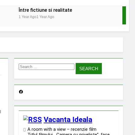
Între fictiune si realitate
1 Year Ago
1 Year Ago
a într-un spațiu curat și proaspăt
Search
for:
Facebook
l
Vacanta Ideala
A room with a view – recenzie film
Titlul filmului, „Camera cu priveliște”, face