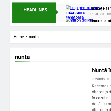
Tinerețe fă
HEADLINES
1 Year Ago
1 Ye
Recenzie min
1 Year Ago
1 Ye
Sfaturi pra
Home
nunta
1 Year Ago
1 Ye
Cum să-ți o
1 Year Ago
1 Ye
nunta
Labirintul M
1 Year Ago
1 Ye
Nuntă în
Admin
Recenta uni
diferența d
în cazul mi
decât cu n
diferența 