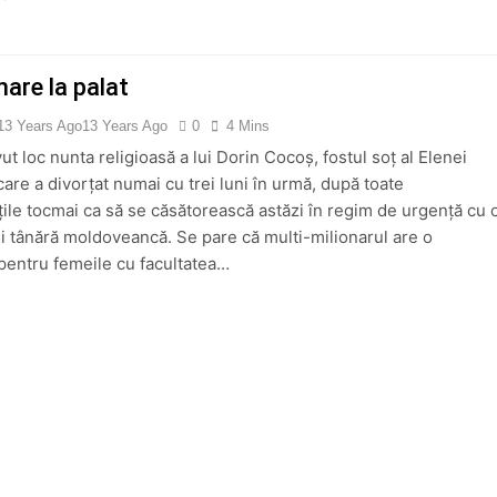
are la palat
13 Years Ago
13 Years Ago
0
4 Mins
ut loc nunta religioasă a lui Dorin Cocoș, fostul soț al Elenei
are a divorțat numai cu trei luni în urmă, după toate
țile tocmai ca să se căsătorească astăzi în regim de urgență cu 
i tânără moldoveancă. Se pare că multi-milionarul are o
 pentru femeile cu facultatea…