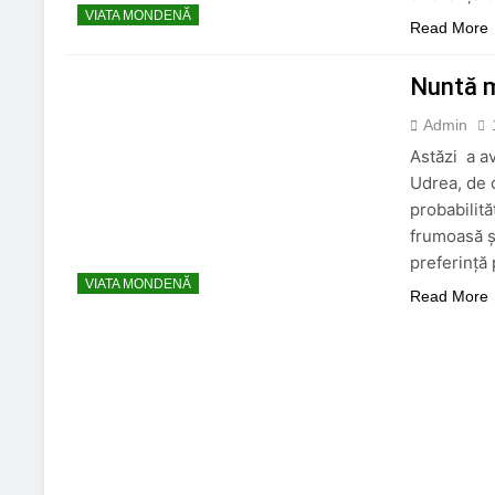
VIATA MONDENĂ
Read More
Nuntă m
Admin
Astăzi a av
Udrea, de c
probabilită
frumoasă ș
preferință
VIATA MONDENĂ
Read More