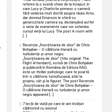
referire la o scenă-cheie de la început, în
care Lucy și Charlotte primesc o cameră
fără vederea mult dorită asupra râului Arno,
dar domnul Emerson le oferă cu
generozitate camera sa, declanșând astfel
o serie de evenimente care vor schimba
cursul vieții lui Lucy. The post A room with
[…]
Recenzie „Însoțitoarea de zbor” de Chris
o
Bohjalian – O călătorie literară cu
turbulențe și umor negru
„Însoțitoarea de zbor” (titlu original: The
Flight Attendant), scrisă de Chris Bohjalian
și publicată în România de Editura RAO,
este un thriller psihologic care te poartă
într-o călătorie tumultuoasă, atât la
propriu, cât și la figurat. The post Recenzie
„Însoțitoarea de zbor” de Chris Bohjalian –
O călătorie literară cu turbulențe și umor
negru appeared […]
7 lecții de viață pe care le-am învățat
călătorind cu avionul