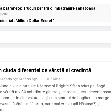
ră bătrânețe: Trucuri pentru o îmbătrânire sănătoasă
ar Ago
iserial „Million Dollar Secret”
ar Ago
ctice pentru curățenia de primăvară: Cum să-ți transformi cas
ar Ago
rganizezi casa pentru o săptămână fără stres
ar Ago
emoriei: Mister și Crimă în “Central Park”
ar Ago
 ciuda diferentei de vârstă si credintă
13 Years Ago
13 Years Ago
1
6 Mins
une civilă dintre Ilie Năstase și Brigitte Sfăt a adus pe lângă
e vârstă (fix 30 ani) dintre ginere și mireasă (lucru devenit bana
lionarilor în alte valute, ca și cum statutul de bogătan nu merge
evastă tânără – mă întreb, oare mai vrea copii Năstase?) și
de…