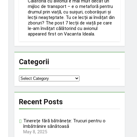
Călătoria cu avionul e mai mult decât un
mijloc de transport – e o metaforă pentru
drumul prin viață, cu suișuri, coborâșuri și
lecții neașteptate. Tu ce lecții ai învățat din
zboruri? The post 7 lecții de viață pe care
le-am învățat călătorind cu avionul
appeared first on Vacanta Ideala.
Categorii
Categorii
Recent Posts
Tinerețe fără bătrânețe: Trucuri pentru o
îmbătrânire sănătoasă
May 8, 2025