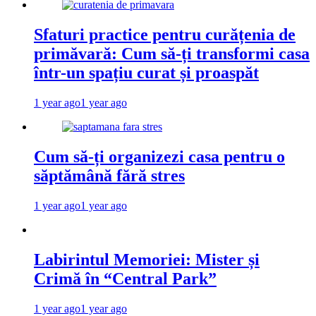
Sfaturi practice pentru curățenia de
primăvară: Cum să-ți transformi casa
într-un spațiu curat și proaspăt
1 year ago
1 year ago
Cum să-ți organizezi casa pentru o
săptămână fără stres
1 year ago
1 year ago
Labirintul Memoriei: Mister și
Crimă în “Central Park”
1 year ago
1 year ago