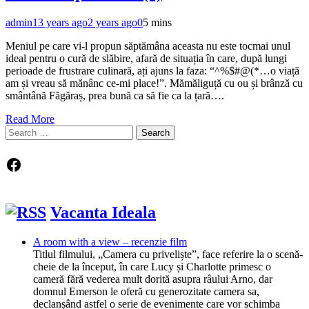
admin
13 years ago
2 years ago
0
5 mins
Meniul pe care vi-l propun săptămâna aceasta nu este tocmai unul
ideal pentru o cură de slăbire, afară de situația în care, după lungi
perioade de frustrare culinară, ați ajuns la faza: “^%$#@(*…o viață
am și vreau să mănânc ce-mi place!”. Mămăliguță cu ou și brânză cu
smântână Făgăraș, prea bună ca să fie ca la țară….
Read More
Search
for:
Facebook
Vacanta Ideala
A room with a view – recenzie film
Titlul filmului, „Camera cu priveliște”, face referire la o scenă-
cheie de la început, în care Lucy și Charlotte primesc o
cameră fără vederea mult dorită asupra râului Arno, dar
domnul Emerson le oferă cu generozitate camera sa,
declanșând astfel o serie de evenimente care vor schimba