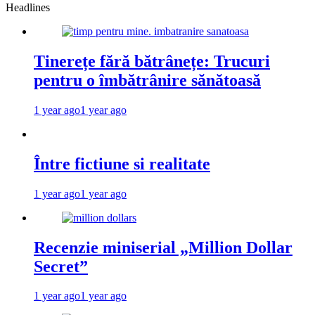
Headlines
Tinerețe fără bătrânețe: Trucuri
pentru o îmbătrânire sănătoasă
1 year ago
1 year ago
Între fictiune si realitate
1 year ago
1 year ago
Recenzie miniserial „Million Dollar
Secret”
1 year ago
1 year ago