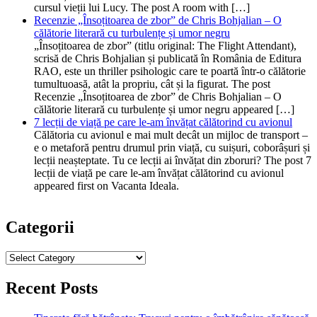
cursul vieții lui Lucy. The post A room with […]
Recenzie „Însoțitoarea de zbor” de Chris Bohjalian – O
călătorie literară cu turbulențe și umor negru
„Însoțitoarea de zbor” (titlu original: The Flight Attendant),
scrisă de Chris Bohjalian și publicată în România de Editura
RAO, este un thriller psihologic care te poartă într-o călătorie
tumultuoasă, atât la propriu, cât și la figurat. The post
Recenzie „Însoțitoarea de zbor” de Chris Bohjalian – O
călătorie literară cu turbulențe și umor negru appeared […]
7 lecții de viață pe care le-am învățat călătorind cu avionul
Călătoria cu avionul e mai mult decât un mijloc de transport –
e o metaforă pentru drumul prin viață, cu suișuri, coborâșuri și
lecții neașteptate. Tu ce lecții ai învățat din zboruri? The post 7
lecții de viață pe care le-am învățat călătorind cu avionul
appeared first on Vacanta Ideala.
Categorii
Categorii
Recent Posts