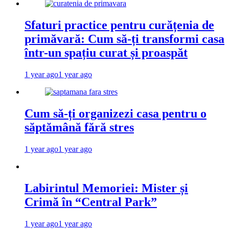
Sfaturi practice pentru curățenia de
primăvară: Cum să-ți transformi casa
într-un spațiu curat și proaspăt
1 year ago
1 year ago
Cum să-ți organizezi casa pentru o
săptămână fără stres
1 year ago
1 year ago
Labirintul Memoriei: Mister și
Crimă în “Central Park”
1 year ago
1 year ago