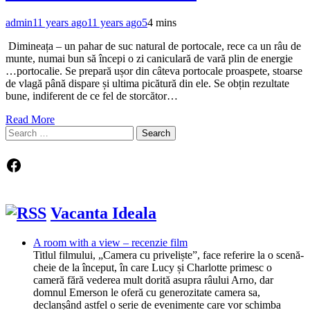
admin
11 years ago
11 years ago
5
4 mins
Dimineața – un pahar de suc natural de portocale, rece ca un râu de
munte, numai bun să începi o zi caniculară de vară plin de energie
…portocalie. Se prepară ușor din câteva portocale proaspete, stoarse
de vlagă până dispare și ultima picătură din ele. Se obțin rezultate
bune, indiferent de ce fel de storcător…
Read More
Search
for:
Facebook
Vacanta Ideala
A room with a view – recenzie film
Titlul filmului, „Camera cu priveliște”, face referire la o scenă-
cheie de la început, în care Lucy și Charlotte primesc o
cameră fără vederea mult dorită asupra râului Arno, dar
domnul Emerson le oferă cu generozitate camera sa,
declanșând astfel o serie de evenimente care vor schimba