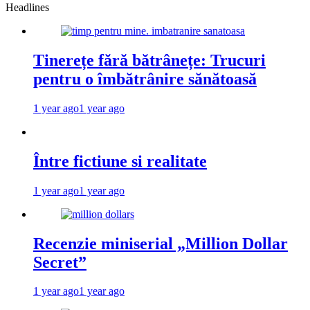
Headlines
Tinerețe fără bătrânețe: Trucuri
pentru o îmbătrânire sănătoasă
1 year ago
1 year ago
Între fictiune si realitate
1 year ago
1 year ago
Recenzie miniserial „Million Dollar
Secret”
1 year ago
1 year ago