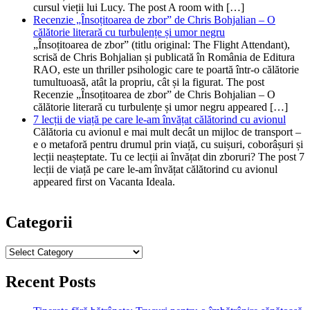
cursul vieții lui Lucy. The post A room with […]
Recenzie „Însoțitoarea de zbor” de Chris Bohjalian – O
călătorie literară cu turbulențe și umor negru
„Însoțitoarea de zbor” (titlu original: The Flight Attendant),
scrisă de Chris Bohjalian și publicată în România de Editura
RAO, este un thriller psihologic care te poartă într-o călătorie
tumultuoasă, atât la propriu, cât și la figurat. The post
Recenzie „Însoțitoarea de zbor” de Chris Bohjalian – O
călătorie literară cu turbulențe și umor negru appeared […]
7 lecții de viață pe care le-am învățat călătorind cu avionul
Călătoria cu avionul e mai mult decât un mijloc de transport –
e o metaforă pentru drumul prin viață, cu suișuri, coborâșuri și
lecții neașteptate. Tu ce lecții ai învățat din zboruri? The post 7
lecții de viață pe care le-am învățat călătorind cu avionul
appeared first on Vacanta Ideala.
Categorii
Categorii
Recent Posts