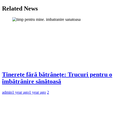
Related News
Tinerețe fără bătrânețe: Trucuri pentru o
îmbătrânire sănătoasă
admin
1 year ago
1 year ago
2