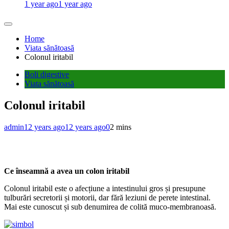
1 year ago
1 year ago
Home
Viata sănătoasă
Colonul iritabil
Boli digestive
Viata sănătoasă
Colonul iritabil
admin
12 years ago
12 years ago
0
2 mins
Ce înseamnă a avea un colon iritabil
Colonul iritabil este o afecțiune a intestinului gros și presupune
tulburări secretorii și motorii, dar fără leziuni de perete intestinal.
Mai este cunoscut și sub denumirea de colită muco-membranoasă.