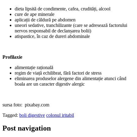
dieta lipsită de condimente, cafea, crudități, alcool
cure de ape minerale
aplicații de căldură pe abdomen
uneori sedative, tranchilizante (care se adresează factorului
nervos responsabil de declanșarea bolii)
atispastice, în caz de dureri abdominale
Profilaxie
alimentație rațională
regim de viață echilibrat, fără factori de stress
eliminarea produselor alergene din alimentație atunci când
boala are un caracter digestiv alergic
sursa foto: pixabay.com
Tagged:
boli digestive
colonul iritabil
Post navigation