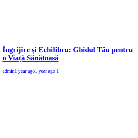
Îngrijire și Echilibru: Ghidul Tău pentru
o Viață Sănătoasă
admin
1 year ago
1 year ago
1