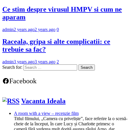
Ce stim despre virusul HMPV si cum ne
aparam
admin
2 years ago
2 years ago
0
Raceala, gripa si alte complicatii: ce
trebuie sa fac?
admin
3 years ago
3 years ago
2
Search for:
Facebook
Vacanta Ideala
A room with a view – recenzie film
Titlul filmului, „Camera cu priveliște”, face referire la o scenă-
cheie de la început, în care Lucy și Charlotte primesc o
cameră fără vederea mult dorită asupra râului Arno, dar