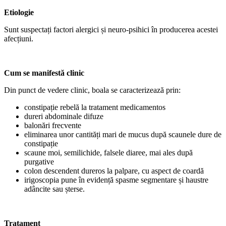
Etiologie
Sunt suspectați factori alergici și neuro-psihici în producerea acestei
afecțiuni.
Cum se manifestă clinic
Din punct de vedere clinic, boala se caracterizează prin:
constipație rebelă la tratament medicamentos
dureri abdominale difuze
balonări frecvente
eliminarea unor cantități mari de mucus după scaunele dure de
constipație
scaune moi, semilichide, falsele diaree, mai ales după
purgative
colon descendent dureros la palpare, cu aspect de coardă
irigoscopia pune în evidență spasme segmentare și haustre
adâncite sau șterse.
Tratament