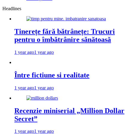
Headlines
Tinerețe fără bătrânețe: Trucuri
pentru o îmbătrânire sănătoasă
1 year ago
1 year ago
Între fictiune si realitate
1 year ago
1 year ago
Recenzie miniserial „Million Dollar
Secret”
1 year ago
1 year ago