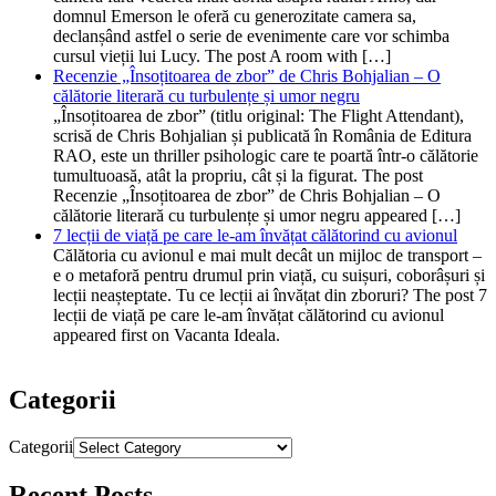
domnul Emerson le oferă cu generozitate camera sa,
declanșând astfel o serie de evenimente care vor schimba
cursul vieții lui Lucy. The post A room with […]
Recenzie „Însoțitoarea de zbor” de Chris Bohjalian – O
călătorie literară cu turbulențe și umor negru
„Însoțitoarea de zbor” (titlu original: The Flight Attendant),
scrisă de Chris Bohjalian și publicată în România de Editura
RAO, este un thriller psihologic care te poartă într-o călătorie
tumultuoasă, atât la propriu, cât și la figurat. The post
Recenzie „Însoțitoarea de zbor” de Chris Bohjalian – O
călătorie literară cu turbulențe și umor negru appeared […]
7 lecții de viață pe care le-am învățat călătorind cu avionul
Călătoria cu avionul e mai mult decât un mijloc de transport –
e o metaforă pentru drumul prin viață, cu suișuri, coborâșuri și
lecții neașteptate. Tu ce lecții ai învățat din zboruri? The post 7
lecții de viață pe care le-am învățat călătorind cu avionul
appeared first on Vacanta Ideala.
Categorii
Categorii
Recent Posts