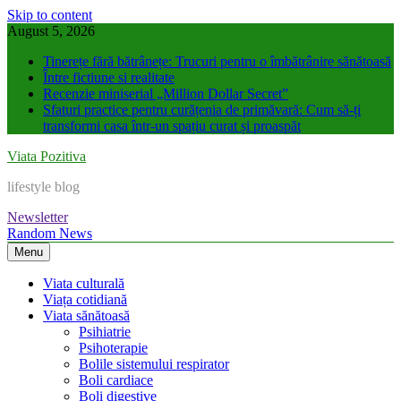
Skip to content
August 5, 2026
Tinerețe fără bătrânețe: Trucuri pentru o îmbătrânire sănătoasă
Între fictiune si realitate
Recenzie miniserial „Million Dollar Secret”
Sfaturi practice pentru curățenia de primăvară: Cum să-ți
transformi casa într-un spațiu curat și proaspăt
Viata Pozitiva
lifestyle blog
Newsletter
Random News
Menu
Viata culturală
Viața cotidiană
Viata sănătoasă
Psihiatrie
Psihoterapie
Bolile sistemului respirator
Boli cardiace
Boli digestive