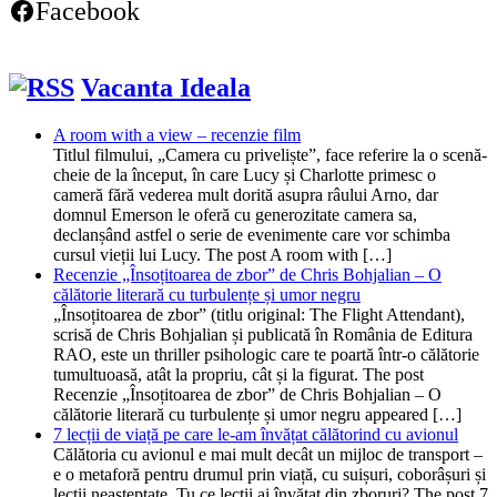
Facebook
Vacanta Ideala
A room with a view – recenzie film
Titlul filmului, „Camera cu priveliște”, face referire la o scenă-
cheie de la început, în care Lucy și Charlotte primesc o
cameră fără vederea mult dorită asupra râului Arno, dar
domnul Emerson le oferă cu generozitate camera sa,
declanșând astfel o serie de evenimente care vor schimba
cursul vieții lui Lucy. The post A room with […]
Recenzie „Însoțitoarea de zbor” de Chris Bohjalian – O
călătorie literară cu turbulențe și umor negru
„Însoțitoarea de zbor” (titlu original: The Flight Attendant),
scrisă de Chris Bohjalian și publicată în România de Editura
RAO, este un thriller psihologic care te poartă într-o călătorie
tumultuoasă, atât la propriu, cât și la figurat. The post
Recenzie „Însoțitoarea de zbor” de Chris Bohjalian – O
călătorie literară cu turbulențe și umor negru appeared […]
7 lecții de viață pe care le-am învățat călătorind cu avionul
Călătoria cu avionul e mai mult decât un mijloc de transport –
e o metaforă pentru drumul prin viață, cu suișuri, coborâșuri și
lecții neașteptate. Tu ce lecții ai învățat din zboruri? The post 7