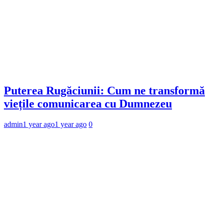
Puterea Rugăciunii: Cum ne transformă
viețile comunicarea cu Dumnezeu
admin
1 year ago
1 year ago
0