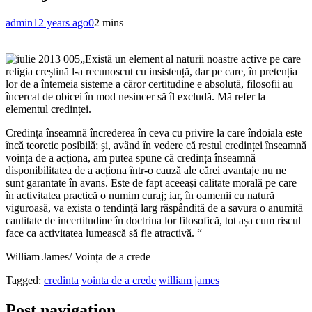
admin
12 years ago
0
2 mins
„Există un element al naturii noastre active pe care
religia creștină l-a recunoscut cu insistență, dar pe care, în pretenția
lor de a întemeia sisteme a căror certitudine e absolută, filosofii au
încercat de obicei în mod nesincer să îl excludă. Mă refer la
elementul credinței.
Credința înseamnă încrederea în ceva cu privire la care îndoiala este
încă teoretic posibilă; și, având în vedere că restul credinței înseamnă
voința de a acționa, am putea spune că credința înseamnă
disponibilitatea de a acționa într-o cauză ale cărei avantaje nu ne
sunt garantate în avans. Este de fapt aceeași calitate morală pe care
în activitatea practică o numim curaj; iar, în oamenii cu natură
viguroasă, va exista o tendință larg răspândită de a savura o anumită
cantitate de incertitudine în doctrina lor filosofică, tot așa cum riscul
face ca activitatea lumească să fie atractivă. “
William James/ Voința de a crede
Tagged:
credinta
vointa de a crede
william james
Post navigation