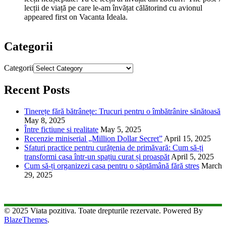
lecții de viață pe care le-am învățat călătorind cu avionul
appeared first on Vacanta Ideala.
Categorii
Categorii
Recent Posts
Tinerețe fără bătrânețe: Trucuri pentru o îmbătrânire sănătoasă
May 8, 2025
Între fictiune si realitate
May 5, 2025
Recenzie miniserial „Million Dollar Secret”
April 15, 2025
Sfaturi practice pentru curățenia de primăvară: Cum să-ți
transformi casa într-un spațiu curat și proaspăt
April 5, 2025
Cum să-ți organizezi casa pentru o săptămână fără stres
March
29, 2025
© 2025 Viata pozitiva. Toate drepturile rezervate. Powered By
BlazeThemes
.