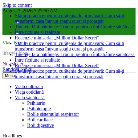
Skip to content
August 7, 2026
5:27:51 AM
Sfaturi practice pentru curățenia de primăvară: Cum să-ți
transformi casa într-un spațiu curat și proaspăt
Tinerețe fără bătrânețe: Trucuri pentru o îmbătrânire sănătoasă
Între fictiune si realitate
Recenzie miniserial „Million Dollar Secret”
Viata Pozitiva
Sfaturi practice pentru curățenia de primăvară: Cum să-ți
transformi casa într-un spațiu curat și proaspăt
lifestyle blog
Tinerețe fără bătrânețe: Trucuri pentru o îmbătrânire sănătoasă
Între fictiune si realitate
Newsletter
Recenzie miniserial „Million Dollar Secret”
Random News
Sfaturi practice pentru curățenia de primăvară: Cum să-ți
Menu
transformi casa într-un spațiu curat și proaspăt
Viata culturală
Viața cotidiană
Viata sănătoasă
Psihiatrie
Psihoterapie
Bolile sistemului respirator
Boli cardiace
Boli digestive
Headlines