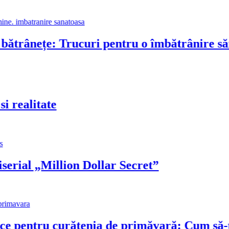
trânețe: Trucuri pentru o îmbătrânire sănăt
realitate
ial „Million Dollar Secret”
 pentru curățenia de primăvară: Cum să-ți tr