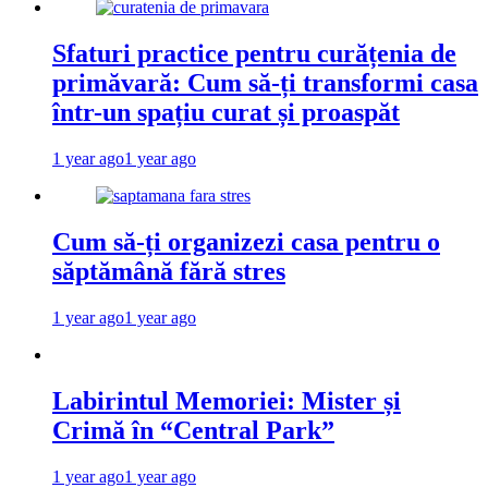
Sfaturi practice pentru curățenia de
primăvară: Cum să-ți transformi casa
într-un spațiu curat și proaspăt
1 year ago
1 year ago
Cum să-ți organizezi casa pentru o
săptămână fără stres
1 year ago
1 year ago
Labirintul Memoriei: Mister și
Crimă în “Central Park”
1 year ago
1 year ago