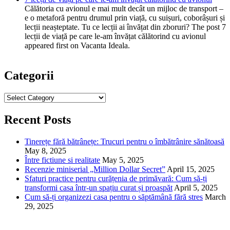
Călătoria cu avionul e mai mult decât un mijloc de transport –
e o metaforă pentru drumul prin viață, cu suișuri, coborâșuri și
lecții neașteptate. Tu ce lecții ai învățat din zboruri? The post 7
lecții de viață pe care le-am învățat călătorind cu avionul
appeared first on Vacanta Ideala.
Categorii
Categorii
Recent Posts
Tinerețe fără bătrânețe: Trucuri pentru o îmbătrânire sănătoasă
May 8, 2025
Între fictiune si realitate
May 5, 2025
Recenzie miniserial „Million Dollar Secret”
April 15, 2025
Sfaturi practice pentru curățenia de primăvară: Cum să-ți
transformi casa într-un spațiu curat și proaspăt
April 5, 2025
Cum să-ți organizezi casa pentru o săptămână fără stres
March
29, 2025