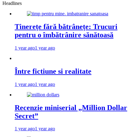
Headlines
Tinerețe fără bătrânețe: Trucuri
pentru o îmbătrânire sănătoasă
1 year ago
1 year ago
Între fictiune si realitate
1 year ago
1 year ago
Recenzie miniserial „Million Dollar
Secret”
1 year ago
1 year ago