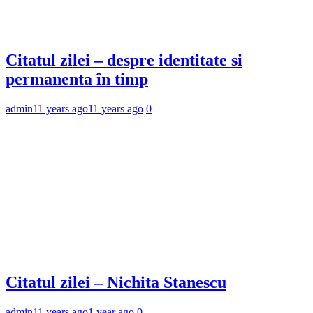
Citatul zilei – despre identitate si
permanenta în timp
admin
11 years ago
11 years ago
0
Citatul zilei – Nichita Stanescu
admin
11 years ago
1 year ago
0