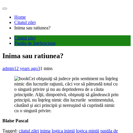
Home
Citatul zilei
Inima sau ratiunea?
Citatul zilei
Pastila de întelepciune
Inima sau ratiunea?
admin
12 years ago
3
1 mins
Cei obişnuiţi să judece prin sentiment nu înţeleg
nimic din lucrurile raţiunii, căci vor să pătrundă totul cu
o singură privire şi nu au deprinderea de a căuta
principiile. Alţii, dimpotrivă, obişnuiţi să gândească prin
principii, nu înţeleg nimic din lucrurile sentimentului,
căutând şi aici principii şi nereuşind să cuprindă nimic
cu o singură privire.
Blaise Pascal
Tagged:
citatul zilei
inima
logica inimii
logica mintii
pastila de