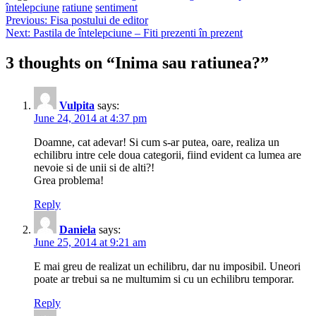
întelepciune
ratiune
sentiment
Post
Previous:
Fisa postului de editor
Next:
Pastila de întelepciune – Fiti prezenti în prezent
navigation
3 thoughts on “
Inima sau ratiunea?
”
Vulpita
says:
June 24, 2014 at 4:37 pm
Doamne, cat adevar! Si cum s-ar putea, oare, realiza un
echilibru intre cele doua categorii, fiind evident ca lumea are
nevoie si de unii si de alti?!
Grea problema!
Reply
Daniela
says:
June 25, 2014 at 9:21 am
E mai greu de realizat un echilibru, dar nu imposibil. Uneori
poate ar trebui sa ne multumim si cu un echilibru temporar.
Reply