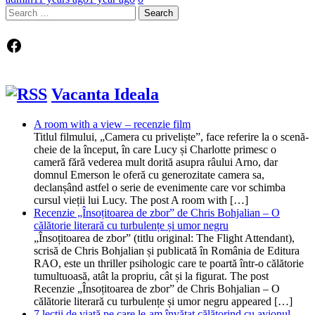
Search
for:
Facebook
Vacanta Ideala
A room with a view – recenzie film
Titlul filmului, „Camera cu priveliște”, face referire la o scenă-
cheie de la început, în care Lucy și Charlotte primesc o
cameră fără vederea mult dorită asupra râului Arno, dar
domnul Emerson le oferă cu generozitate camera sa,
declanșând astfel o serie de evenimente care vor schimba
cursul vieții lui Lucy. The post A room with […]
Recenzie „Însoțitoarea de zbor” de Chris Bohjalian – O
călătorie literară cu turbulențe și umor negru
„Însoțitoarea de zbor” (titlu original: The Flight Attendant),
scrisă de Chris Bohjalian și publicată în România de Editura
RAO, este un thriller psihologic care te poartă într-o călătorie
tumultuoasă, atât la propriu, cât și la figurat. The post
Recenzie „Însoțitoarea de zbor” de Chris Bohjalian – O
călătorie literară cu turbulențe și umor negru appeared […]
7 lecții de viață pe care le-am învățat călătorind cu avionul