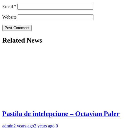
Email
*
Website
Related News
Pastila de întelepciune – Octavian Paler
admin
2 years ago
2 years ago
0