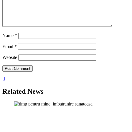
Name
*
Email
*
Website
Related News