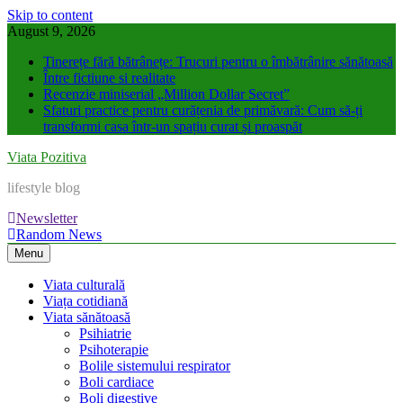
Skip to content
August 9, 2026
Tinerețe fără bătrânețe: Trucuri pentru o îmbătrânire sănătoasă
Între fictiune si realitate
Recenzie miniserial „Million Dollar Secret”
Sfaturi practice pentru curățenia de primăvară: Cum să-ți
transformi casa într-un spațiu curat și proaspăt
Viata Pozitiva
lifestyle blog
Newsletter
Random News
Menu
Viata culturală
Viața cotidiană
Viata sănătoasă
Psihiatrie
Psihoterapie
Bolile sistemului respirator
Boli cardiace
Boli digestive