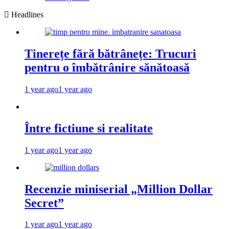
Headlines
Tinerețe fără bătrânețe: Trucuri
pentru o îmbătrânire sănătoasă
1 year ago
1 year ago
Între fictiune si realitate
1 year ago
1 year ago
Recenzie miniserial „Million Dollar
Secret”
1 year ago
1 year ago