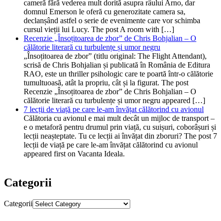
cameră fără vederea mult dorită asupra râului Arno, dar
domnul Emerson le oferă cu generozitate camera sa,
declanșând astfel o serie de evenimente care vor schimba
cursul vieții lui Lucy. The post A room with […]
Recenzie „Însoțitoarea de zbor” de Chris Bohjalian – O
călătorie literară cu turbulențe și umor negru
„Însoțitoarea de zbor” (titlu original: The Flight Attendant),
scrisă de Chris Bohjalian și publicată în România de Editura
RAO, este un thriller psihologic care te poartă într-o călătorie
tumultuoasă, atât la propriu, cât și la figurat. The post
Recenzie „Însoțitoarea de zbor” de Chris Bohjalian – O
călătorie literară cu turbulențe și umor negru appeared […]
7 lecții de viață pe care le-am învățat călătorind cu avionul
Călătoria cu avionul e mai mult decât un mijloc de transport –
e o metaforă pentru drumul prin viață, cu suișuri, coborâșuri și
lecții neașteptate. Tu ce lecții ai învățat din zboruri? The post 7
lecții de viață pe care le-am învățat călătorind cu avionul
appeared first on Vacanta Ideala.
Categorii
Categorii