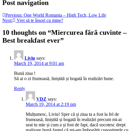
Post navigation
Previous:
One World Romania – High Tech, Low Life
Next:
Vrei să te însori cu mine?
10 thoughts on “
Miercurea fără cuvinte –
Best breakfast ever
”
Liviu
says:
March 19, 2014 at 9:01 am
Bună ziua !
Să ai o zi frumoasă, liniștită și bogată în realizări bune.
Reply
VDZ
says:
March 19, 2014 at 2:19 pm
Mulțumesc, Liviu! Sper că și ziua ta a fost la fel de
frumoasă, liniștită și bogată în realizări precum mi-ai
urat tu mie și cum a și fost de fapt, dacă socotesc drept
realizare bună faptul că mi-am îmbogățit cunoștințele cu