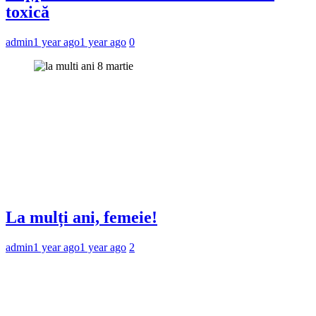
toxică
admin
1 year ago
1 year ago
0
La mulți ani, femeie!
admin
1 year ago
1 year ago
2