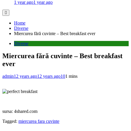
1 year ago
1 year ago
Home
Diverse
Miercurea fără cuvinte – Best breakfast ever
Diverse
Miercurea fără cuvinte – Best breakfast
ever
admin
12 years ago
12 years ago
10
1 mins
sursa: 4shared.com
Tagged:
miercurea fara cuvinte