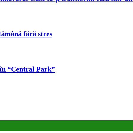
tămână fără stres
 în “Central Park”