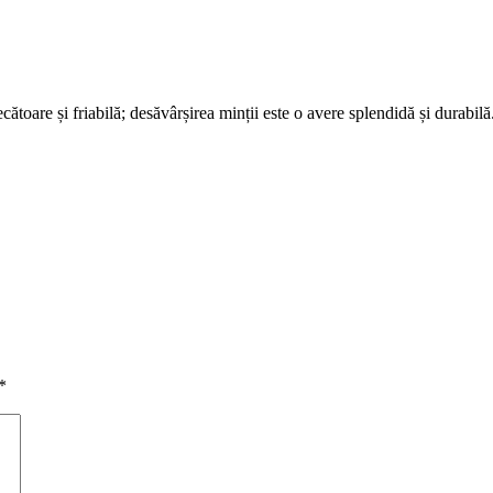
ătoare și friabilă; desăvârșirea minții este o avere splendidă și durabilă
*