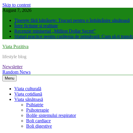
Skip to content
August 7, 2026
Tinerețe fără bătrânețe: Trucuri pentru o îmbătrânire sănătoasă
Între fictiune si realitate
Recenzie miniserial „Million Dollar Secret”
Sfaturi practice pentru curățenia de primăvară: Cum să-ți transfo
Viata Pozitiva
lifestyle blog
Newsletter
Random News
Menu
Viata culturală
Viața cotidiană
Viata sănătoasă
Psihiatrie
Psihoterapie
Bolile sistemului respirator
Boli cardiace
Boli digestive