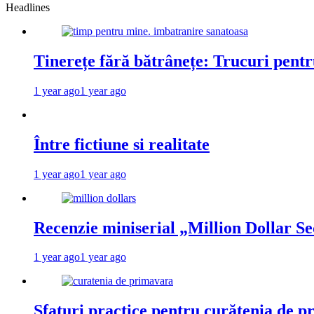
Headlines
Tinerețe fără bătrânețe: Trucuri pent
1 year ago
1 year ago
Între fictiune si realitate
1 year ago
1 year ago
Recenzie miniserial „Million Dollar Se
1 year ago
1 year ago
Sfaturi practice pentru curățenia de p