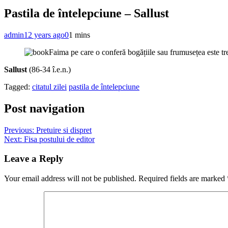
Pastila de întelepciune – Sallust
admin
12 years ago
0
1 mins
Faima pe care o conferă bogățiile sau frumusețea este trec
Sallust
(86-34 î.e.n.)
Tagged:
citatul zilei
pastila de întelepciune
Post navigation
Previous:
Pretuire si dispret
Next:
Fisa postului de editor
Leave a Reply
Your email address will not be published.
Required fields are marked