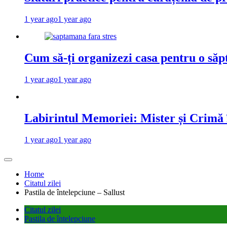
1 year ago
1 year ago
Cum să-ți organizezi casa pentru o săp
1 year ago
1 year ago
Labirintul Memoriei: Mister și Crimă
1 year ago
1 year ago
Home
Citatul zilei
Pastila de întelepciune – Sallust
Citatul zilei
Pastila de întelepciune