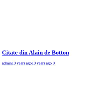
Citate din Alain de Botton
admin
10 years ago
10 years ago
0