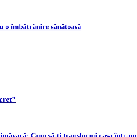
ru o îmbătrânire sănătoasă
cret”
rimăvară: Cum să-ți transformi casa într-un 