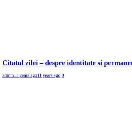
Citatul zilei – despre identitate si permane
admin
11 years ago
11 years ago
0