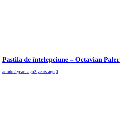
Pastila de întelepciune – Octavian Paler
admin
2 years ago
2 years ago
0