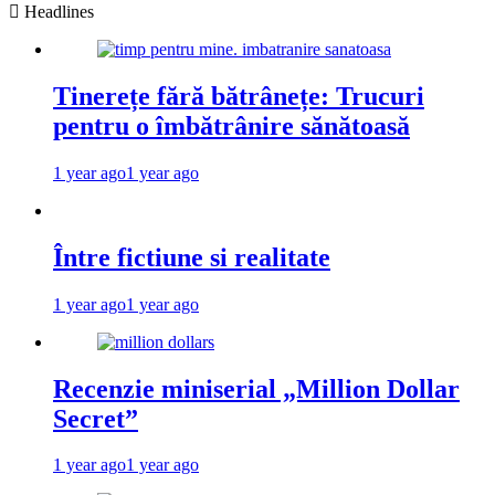
Headlines
Tinerețe fără bătrânețe: Trucuri
pentru o îmbătrânire sănătoasă
1 year ago
1 year ago
Între fictiune si realitate
1 year ago
1 year ago
Recenzie miniserial „Million Dollar
Secret”
1 year ago
1 year ago