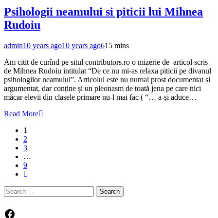
Psihologii neamului si piticii lui Mihnea
Rudoiu
admin
10 years ago
10 years ago
6
15 mins
Am citit de curînd pe situl contributors.ro o mizerie de articol scris
de Mihnea Rudoiu intitulat “De ce nu mi-as relaxa piticii pe divanul
psihologilor neamului”. Articolul este nu numai prost documentat și
argumentat, dar conține și un pleonasm de toată jena pe care nici
măcar elevii din clasele primare nu-l mai fac ( “… a-şi aduce…
Read More
1
2
3
…
9
Search
for:
Facebook