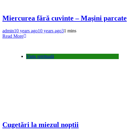
Miercurea fără cuvinte – Maşini parcate
admin
10 years ago
10 years ago
3
1 mins
Read More
Viata spirituală
Cugetări la miezul noptii