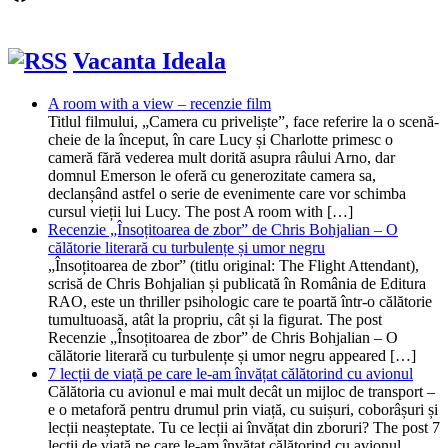
Vacanta Ideala
A room with a view – recenzie film
Titlul filmului, „Camera cu priveliște”, face referire la o scenă-
cheie de la început, în care Lucy și Charlotte primesc o
cameră fără vederea mult dorită asupra râului Arno, dar
domnul Emerson le oferă cu generozitate camera sa,
declanșând astfel o serie de evenimente care vor schimba
cursul vieții lui Lucy. The post A room with […]
Recenzie „Însoțitoarea de zbor” de Chris Bohjalian – O
călătorie literară cu turbulențe și umor negru
„Însoțitoarea de zbor” (titlu original: The Flight Attendant),
scrisă de Chris Bohjalian și publicată în România de Editura
RAO, este un thriller psihologic care te poartă într-o călătorie
tumultuoasă, atât la propriu, cât și la figurat. The post
Recenzie „Însoțitoarea de zbor” de Chris Bohjalian – O
călătorie literară cu turbulențe și umor negru appeared […]
7 lecții de viață pe care le-am învățat călătorind cu avionul
Călătoria cu avionul e mai mult decât un mijloc de transport –
e o metaforă pentru drumul prin viață, cu suișuri, coborâșuri și
lecții neașteptate. Tu ce lecții ai învățat din zboruri? The post 7
lecții de viață pe care le-am învățat călătorind cu avionul