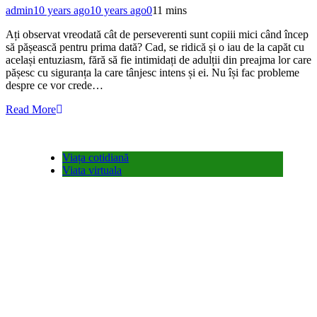
admin
10 years ago
10 years ago
0
11 mins
Ați observat vreodată cât de perseverenti sunt copiii mici când încep
să pășească pentru prima dată? Cad, se ridică și o iau de la capăt cu
același entuziasm, fără să fie intimidați de adulții din preajma lor care
pășesc cu siguranța la care tânjesc intens și ei. Nu își fac probleme
despre ce vor crede…
Read More
Viața cotidiană
Viata virtuala