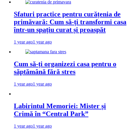
Sfaturi practice pentru curățenia de
primăvară: Cum să-ți transformi casa
într-un spațiu curat și proaspăt
1 year ago
1 year ago
Cum să-ți organizezi casa pentru o
săptămână fără stres
1 year ago
1 year ago
Labirintul Memoriei: Mister și
Crimă în “Central Park”
1 year ago
1 year ago