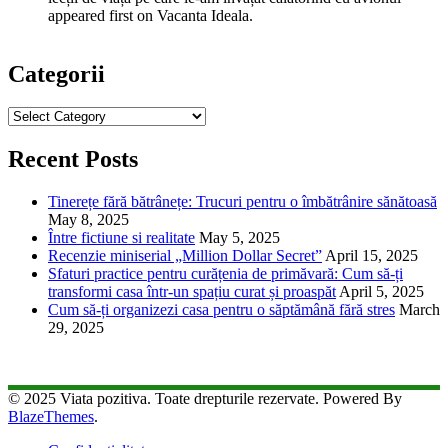
appeared first on Vacanta Ideala.
Categorii
Categorii
Recent Posts
Tinerețe fără bătrânețe: Trucuri pentru o îmbătrânire sănătoasă
May 8, 2025
Între fictiune si realitate
May 5, 2025
Recenzie miniserial „Million Dollar Secret”
April 15, 2025
Sfaturi practice pentru curățenia de primăvară: Cum să-ți
transformi casa într-un spațiu curat și proaspăt
April 5, 2025
Cum să-ți organizezi casa pentru o săptămână fără stres
March
29, 2025
© 2025 Viata pozitiva. Toate drepturile rezervate. Powered By
BlazeThemes
.