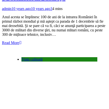
admin
10 years ago
10 years ago
3
4 mins
Anul acesta se împlinesc 100 de ani de la intrarea României în
primul război mondial şi mă aştept ca parada de 1 decembrie să fie
mai deosebită. Şi se pare că va fi, căci se anunţă participarea a peste
3000 de militari din diverse ţări, nu numai mlitari români, cu peste
300 de mijloace tehnice, inclusiv…
Read More
Viata culinară