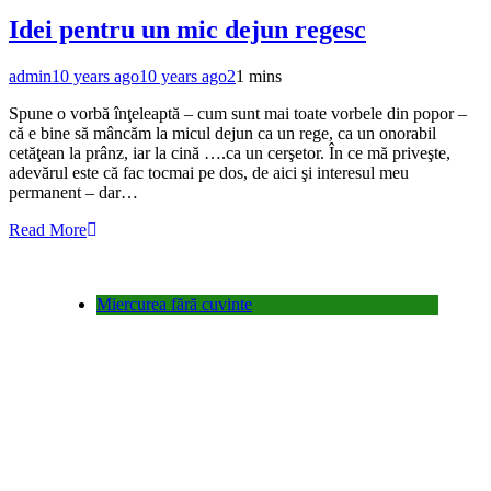
Idei pentru un mic dejun regesc
admin
10 years ago
10 years ago
2
1 mins
Spune o vorbă înţeleaptă – cum sunt mai toate vorbele din popor –
că e bine să mâncăm la micul dejun ca un rege, ca un onorabil
cetăţean la prânz, iar la cină ….ca un cerşetor. În ce mă priveşte,
adevărul este că fac tocmai pe dos, de aici şi interesul meu
permanent – dar…
Read More
Miercurea fără cuvinte