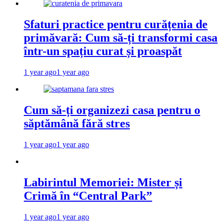
Sfaturi practice pentru curățenia de
primăvară: Cum să-ți transformi casa
într-un spațiu curat și proaspăt
1 year ago
1 year ago
Cum să-ți organizezi casa pentru o
săptămână fără stres
1 year ago
1 year ago
Labirintul Memoriei: Mister și
Crimă în “Central Park”
1 year ago
1 year ago