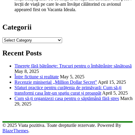
lecții de viață pe care le-am învățat călătorind cu avionul
appeared first on Vacanta Ideala.
Categorii
Categorii
Recent Posts
Tinerețe fără bătrânețe: Trucuri pentru o îmbătrânire sănătoasă
May 8, 2025
Între fictiune si realitate
May 5, 2025
Recenzie miniserial „Million Dollar Secret”
April 15, 2025
Sfaturi practice pentru curățenia de primăvară: Cum să-ți
transformi casa într-un spațiu curat și proaspăt
April 5, 2025
Cum să-ți organizezi casa pentru o săptămână fără stres
March
29, 2025
© 2025 Viata pozitiva. Toate drepturile rezervate. Powered By
BlazeThemes
.