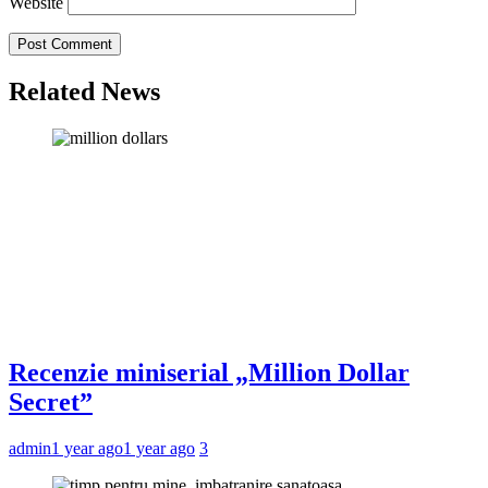
Website
Related News
Recenzie miniserial „Million Dollar
Secret”
admin
1 year ago
1 year ago
3