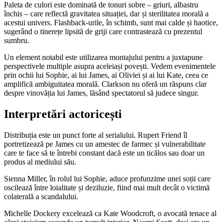
Paleta de culori este dominată de tonuri sobre – griuri, albastru
închis – care reflectă gravitatea situației, dar și sterilitatea morală a
acestui univers. Flashback-urile, în schimb, sunt mai calde și haotice,
sugerând o tinerețe lipsită de griji care contrastează cu prezentul
sumbru.
Un element notabil este utilizarea montajului pentru a juxtapune
perspectivele multiple asupra aceleiași povești. Vedem evenimentele
prin ochii lui Sophie, ai lui James, ai Oliviei și ai lui Kate, ceea ce
amplifică ambiguitatea morală. Clarkson nu oferă un răspuns clar
despre vinovăția lui James, lăsând spectatorul să judece singur.
Interpretări actoricești
Distribuția este un punct forte al serialului. Rupert Friend îl
portretizează pe James cu un amestec de farmec și vulnerabilitate
care te face să te întrebi constant dacă este un ticălos sau doar un
produs al mediului său.
Sienna Miller, în rolul lui Sophie, aduce profunzime unei soții care
oscilează între loialitate și deziluzie, fiind mai mult decât o victimă
colaterală a scandalului.
Michelle Dockery excelează ca Kate Woodcroft, o avocată tenace al