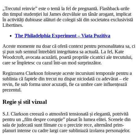
„Trecutul reinvie” este o temă la fel de pregnantă. Flashback-urile
din timpul studenției lui James dezvăluie un tânăr arogant, implicat
în activități dubioase alături de colegii săi din societatea exclusivistă
Libertines.
The Philadelphia Experiment – Viata Pozitiva
Aceste momente nu doar că oferă context pentru personalitatea sa, ci
și pun sub semnul întrebării integritatea sa actuală. La fel, Kate
Woodcroft, avocata acuzării, poartă propriile cicatrici ale trecutului,
care se împletesc cu cazul într-un mod surprinzător.
Regizoarea Clarkson folosește aceste incursiuni temporale pentru a
sublinia că faptele din trecut nu dispar niciodată cu adevărat – ele
revin, fie sub forma unor acuzații, fie ca umbre care influențează
prezentul.
Regie și stil vizual
S.J. Clarkson creează o atmosferă tensionată și elegantă, potrivită
pentru un „film despre corupție” plasat în lumea elitei. Scenele din
sala de judecată sunt filmate cu o precizie rece, alternând prim-
planuri intense cu cadre largi care subliniază izolarea personajelor.