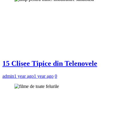
15 Clișee Tipice din Telenovele
admin
1 year ago
1 year ago
0