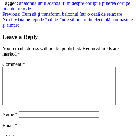
Tagged:
anatomia unui scandal
film despre coruptie
puterea corupe
trecutul reinvie
Post
Previous:
Cum să-ți transformi balconul într-o oază de relaxare
Next:
Viața pe repede înainte: între stimulare intelectuală, cunoaștere
navigation
și simțire
Leave a Reply
Your email address will not be published.
Required fields are
marked
*
Comment
*
Name
*
Email
*