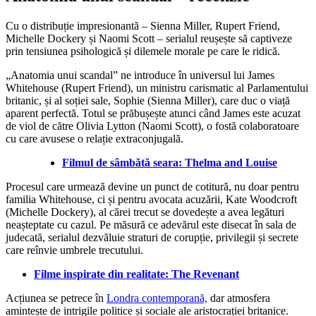
Cu o distribuție impresionantă – Sienna Miller, Rupert Friend,
Michelle Dockery și Naomi Scott – serialul reușește să captiveze
prin tensiunea psihologică și dilemele morale pe care le ridică.
„Anatomia unui scandal” ne introduce în universul lui James
Whitehouse (Rupert Friend), un ministru carismatic al Parlamentului
britanic, și al soției sale, Sophie (Sienna Miller), care duc o viață
aparent perfectă. Totul se prăbușește atunci când James este acuzat
de viol de către Olivia Lytton (Naomi Scott), o fostă colaboratoare
cu care avusese o relație extraconjugală.
Filmul de sâmbătă seara: Thelma and Louise
Procesul care urmează devine un punct de cotitură, nu doar pentru
familia Whitehouse, ci și pentru avocata acuzării, Kate Woodcroft
(Michelle Dockery), al cărei trecut se dovedește a avea legături
neașteptate cu cazul. Pe măsură ce adevărul este disecat în sala de
judecată, serialul dezvăluie straturi de corupție, privilegii și secrete
care reînvie umbrele trecutului.
Filme inspirate din realitate: The Revenant
Acțiunea se petrece în
Londra contemporană,
dar atmosfera
amintește de intrigile politice și sociale ale aristocrației britanice.