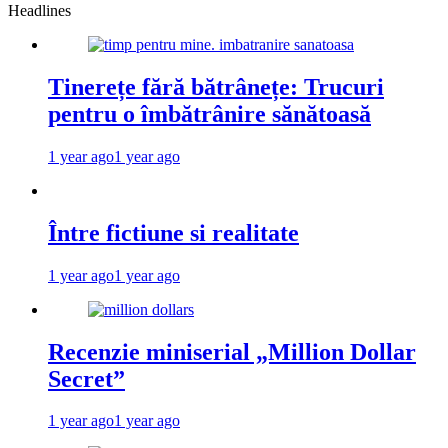
Headlines
Tinerețe fără bătrânețe: Trucuri
pentru o îmbătrânire sănătoasă
1 year ago
1 year ago
Între fictiune si realitate
1 year ago
1 year ago
Recenzie miniserial „Million Dollar
Secret”
1 year ago
1 year ago