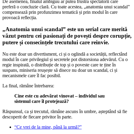
De asemenea, finalul ambiguu ar putea frustra spectatorii care
preferă o concluzie clară. Cu toate acestea, „anatomia unui scandal”
compensează prin profunzimea tematică și prin modul în care
provoacă reflecția.
„Anatomia unui scandal” este un serial care merită
văzut pentru cei pasionați de povești despre corupție,
putere și consecințele trecutului care reinvie.
Nu este doar un divertisment, ci și o oglindă a societății, reflectând
modul în care privilegiul și secretele pot distorsiona adevărul. Cu o
regie inspirată, o distribuție de top și o poveste care te ține în
suspans, miniseria reușește să disece nu doar un scandal, ci și
mecanismele care îl fac posibil.
La final, rămâne întrebarea:
Cine este cu adevărat vinovat – individul sau
sistemul care îl protejează?
Răspunsul, ca și trecutul, rămâne ascuns în umbre, așteptând să fie
descoperit de fiecare privitor în parte.
“Ce vrei de la mine, până la urmă?”