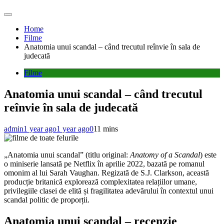
Home
Filme
Anatomia unui scandal – când trecutul reînvie în sala de
judecată
Filme
Anatomia unui scandal – când trecutul
reînvie în sala de judecată
admin
1 year ago
1 year ago
0
11 mins
„Anatomia unui scandal” (titlu original:
Anatomy of a Scandal
) este
o miniserie lansată pe Netflix în aprilie 2022, bazată pe romanul
omonim al lui Sarah Vaughan. Regizată de S.J. Clarkson, această
producție britanică explorează complexitatea relațiilor umane,
privilegiile clasei de elită și fragilitatea adevărului în contextul unui
scandal politic de proporții.
Anatomia unui scandal – recenzie