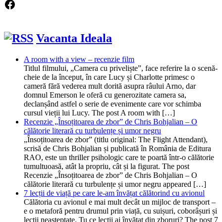
Facebook
Vacanta Ideala
A room with a view – recenzie film
Titlul filmului, „Camera cu priveliște”, face referire la o scenă-
cheie de la început, în care Lucy și Charlotte primesc o
cameră fără vederea mult dorită asupra râului Arno, dar
domnul Emerson le oferă cu generozitate camera sa,
declanșând astfel o serie de evenimente care vor schimba
cursul vieții lui Lucy. The post A room with […]
Recenzie „Însoțitoarea de zbor” de Chris Bohjalian – O
călătorie literară cu turbulențe și umor negru
„Însoțitoarea de zbor” (titlu original: The Flight Attendant),
scrisă de Chris Bohjalian și publicată în România de Editura
RAO, este un thriller psihologic care te poartă într-o călătorie
tumultuoasă, atât la propriu, cât și la figurat. The post
Recenzie „Însoțitoarea de zbor” de Chris Bohjalian – O
călătorie literară cu turbulențe și umor negru appeared […]
7 lecții de viață pe care le-am învățat călătorind cu avionul
Călătoria cu avionul e mai mult decât un mijloc de transport –
e o metaforă pentru drumul prin viață, cu suișuri, coborâșuri și
lecții neașteptate. Tu ce lecții ai învățat din zboruri? The post 7