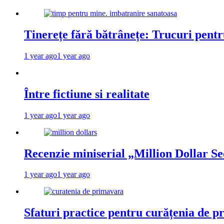
Tinerețe fără bătrânețe: Trucuri pent
1 year ago
1 year ago
Între fictiune si realitate
1 year ago
1 year ago
Recenzie miniserial „Million Dollar Se
1 year ago
1 year ago
Sfaturi practice pentru curățenia de p