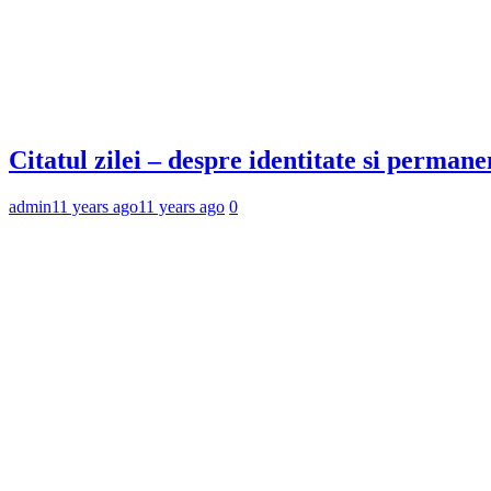
Citatul zilei – despre identitate si permane
admin
11 years ago
11 years ago
0