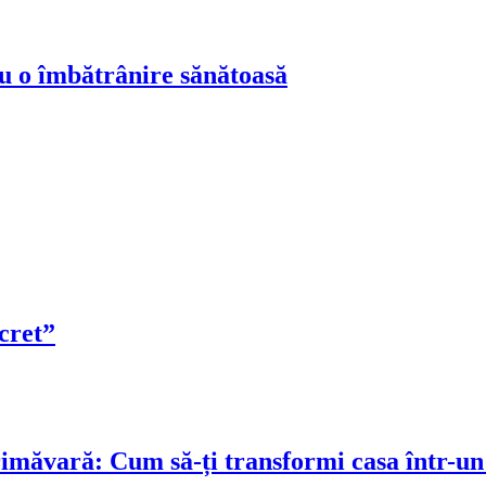
ru o îmbătrânire sănătoasă
cret”
rimăvară: Cum să-ți transformi casa într-un 