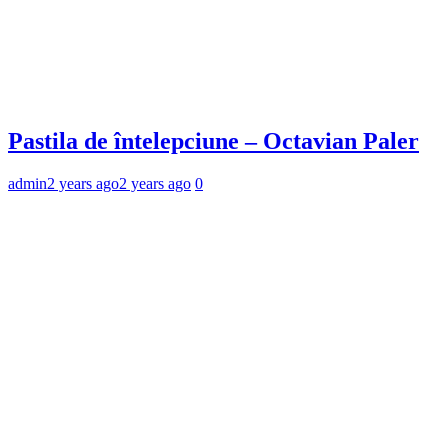
Pastila de întelepciune – Octavian Paler
admin
2 years ago
2 years ago
0