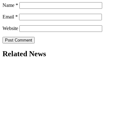
Name
*
Email
*
Website
Related News