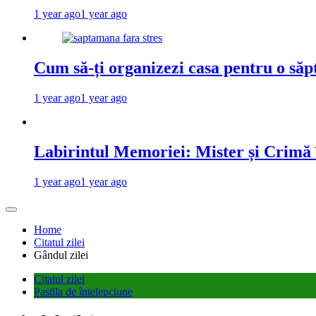
1 year ago
1 year ago
Cum să-ți organizezi casa pentru o săp
1 year ago
1 year ago
Labirintul Memoriei: Mister și Crimă
1 year ago
1 year ago
Home
Citatul zilei
Gândul zilei
Citatul zilei
Pastila de întelepciune