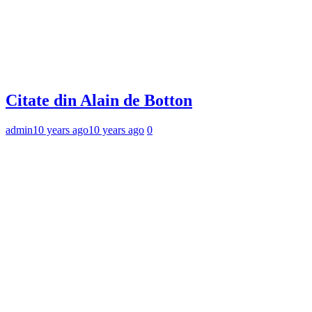
Citate din Alain de Botton
admin
10 years ago
10 years ago
0