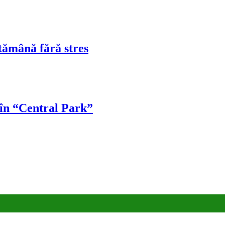
tămână fără stres
 în “Central Park”