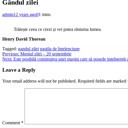
Gândul zilei
admin
12 years ago
0
1 mins
Trăiește ceea ce crezi și vei putea răsturna lumea.
Henry David Thoreau
Tagged:
gandul zilei
pastila de întelepciune
Post
Previous:
Meniul zilei – 20 septembrie
Next:
Este posibilă construirea unei mașini care să posede inteligență a
navigation
Leave a Reply
Your email address will not be published.
Required fields are marked
Comment
*