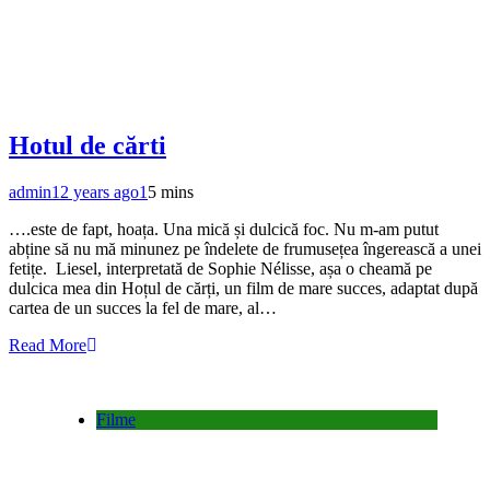
Hotul de cărti
admin
12 years ago
1
5 mins
….este de fapt, hoața. Una mică și dulcică foc. Nu m-am putut
abține să nu mă minunez pe îndelete de frumusețea îngerească a unei
fetițe. Liesel, interpretată de Sophie Nélisse, așa o cheamă pe
dulcica mea din Hoțul de cărți, un film de mare succes, adaptat după
cartea de un succes la fel de mare, al…
Read More
Filme