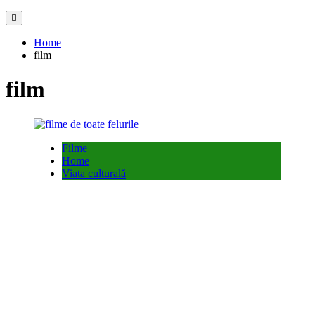
Home
film
film
Filme
Home
Viata culturală