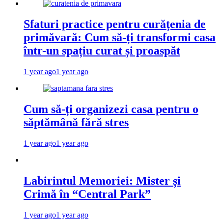
Sfaturi practice pentru curățenia de
primăvară: Cum să-ți transformi casa
într-un spațiu curat și proaspăt
1 year ago
1 year ago
Cum să-ți organizezi casa pentru o
săptămână fără stres
1 year ago
1 year ago
Labirintul Memoriei: Mister și
Crimă în “Central Park”
1 year ago
1 year ago