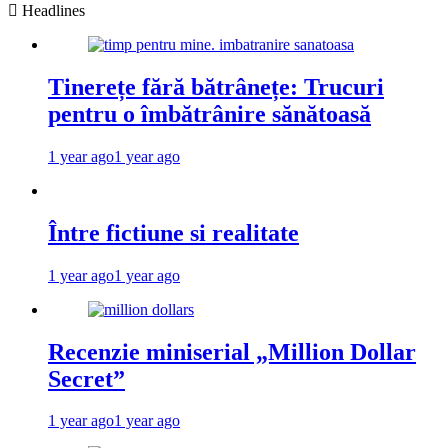
Headlines
Tinerețe fără bătrânețe: Trucuri
pentru o îmbătrânire sănătoasă
1 year ago
1 year ago
Între fictiune si realitate
1 year ago
1 year ago
Recenzie miniserial „Million Dollar
Secret”
1 year ago
1 year ago