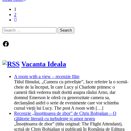
1
2
Search
for:
Facebook
Vacanta Ideala
A room with a view – recenzie film
Titlul filmului, „Camera cu priveliște”, face referire la o scenă-
cheie de la început, în care Lucy și Charlotte primesc o
cameră fără vederea mult dorită asupra râului Arno, dar
domnul Emerson le oferă cu generozitate camera sa,
declanșând astfel o serie de evenimente care vor schimba
cursul vieții lui Lucy. The post A room with […]
Recenzie „Însoțitoarea de zbor” de Chris Bohjalian – O
călătorie literară cu turbulențe și umor negru
„Însoțitoarea de zbor” (titlu original: The Flight Attendant),
scrisă de Chris Bohjalian și publicată în România de Editura