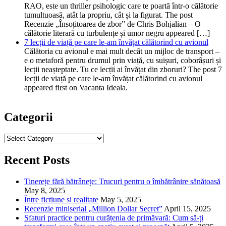
RAO, este un thriller psihologic care te poartă într-o călătorie
tumultuoasă, atât la propriu, cât și la figurat. The post
Recenzie „Însoțitoarea de zbor” de Chris Bohjalian – O
călătorie literară cu turbulențe și umor negru appeared […]
7 lecții de viață pe care le-am învățat călătorind cu avionul
Călătoria cu avionul e mai mult decât un mijloc de transport –
e o metaforă pentru drumul prin viață, cu suișuri, coborâșuri și
lecții neașteptate. Tu ce lecții ai învățat din zboruri? The post 7
lecții de viață pe care le-am învățat călătorind cu avionul
appeared first on Vacanta Ideala.
Categorii
Categorii
Recent Posts
Tinerețe fără bătrânețe: Trucuri pentru o îmbătrânire sănătoasă
May 8, 2025
Între fictiune si realitate
May 5, 2025
Recenzie miniserial „Million Dollar Secret”
April 15, 2025
Sfaturi practice pentru curățenia de primăvară: Cum să-ți