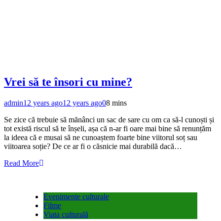
Vrei să te însori cu mine?
admin
12 years ago
12 years ago
0
8 mins
Se zice că trebuie să mănânci un sac de sare cu om ca să-l cunoști și
tot există riscul să te înșeli, așa că n-ar fi oare mai bine să renunțăm
la ideea că e musai să ne cunoaștem foarte bine viitorul soț sau
viitoarea soție? De ce ar fi o căsnicie mai durabilă dacă…
Read More
Evenimente culturale
Filme
Viata culturală