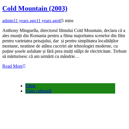
Cold Mountain (2003)
admin
11 years ago
11 years ago
6
5 mins
Anthony Minguella, directorul filmului Cold Mountain, declara că a
ales munții din Romania pentru a filma majoritatea scenelor din film
pentru varietatea peisajului, dar și pentru simplitatea localităților
montane, neatinse de atâtea cuceriri ale tehnologiei moderne, cu
puține șosele asfaltate și fără prea mulți stâlpi de electricitate. Trebuie
să mărturisesc că am urmărit cu mândrie…
Read More
Filme
Viata culturală