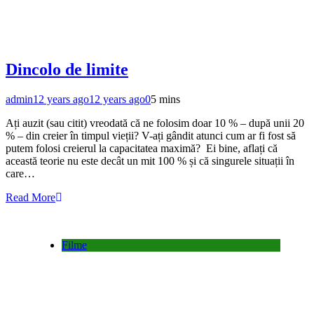
Dincolo de limite
admin
12 years ago
12 years ago
0
5 mins
Ați auzit (sau citit) vreodată că ne folosim doar 10 % – după unii 20
% – din creier în timpul vieții? V-ați gândit atunci cum ar fi fost să
putem folosi creierul la capacitatea maximă? Ei bine, aflați că
această teorie nu este decât un mit 100 % și că singurele situații în
care…
Read More
Filme