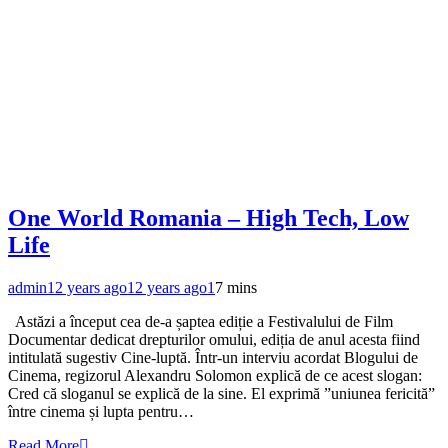
One World Romania – High Tech, Low
Life
admin
12 years ago
12 years ago
1
7 mins
Astăzi a început cea de-a șaptea ediție a Festivalului de Film
Documentar dedicat drepturilor omului, ediția de anul acesta fiind
intitulată sugestiv Cine-luptă. Într-un interviu acordat Blogului de
Cinema, regizorul Alexandru Solomon explică de ce acest slogan:
Cred că sloganul se explică de la sine. El exprimă ”uniunea fericită”
între cinema și lupta pentru…
Read More