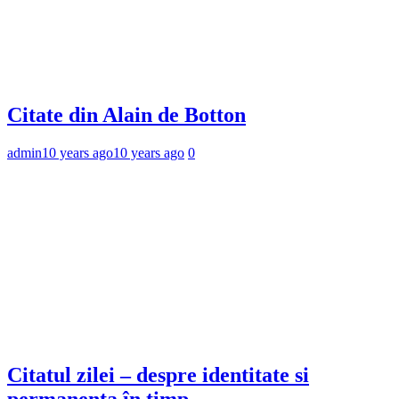
Citate din Alain de Botton
admin
10 years ago
10 years ago
0
Citatul zilei – despre identitate si
permanenta în timp