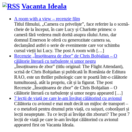
Vacanta Ideala
A room with a view – recenzie film
Titlul filmului, „Camera cu priveliște”, face referire la o scenă-
cheie de la început, în care Lucy și Charlotte primesc o
cameră fără vederea mult dorită asupra râului Arno, dar
domnul Emerson le oferă cu generozitate camera sa,
declanșând astfel o serie de evenimente care vor schimba
cursul vieții lui Lucy. The post A room with […]
Recenzie „Însoțitoarea de zbor” de Chris Bohjalian – O
călătorie literară cu turbulențe și umor negru
„Însoțitoarea de zbor” (titlu original: The Flight Attendant),
scrisă de Chris Bohjalian și publicată în România de Editura
RAO, este un thriller psihologic care te poartă într-o călătorie
tumultuoasă, atât la propriu, cât și la figurat. The post
Recenzie „Însoțitoarea de zbor” de Chris Bohjalian – O
călătorie literară cu turbulențe și umor negru appeared […]
7 lecții de viață pe care le-am învățat călătorind cu avionul
Călătoria cu avionul e mai mult decât un mijloc de transport –
e o metaforă pentru drumul prin viață, cu suișuri, coborâșuri și
lecții neașteptate. Tu ce lecții ai învățat din zboruri? The post 7
lecții de viață pe care le-am învățat călătorind cu avionul
appeared first on Vacanta Ideala.