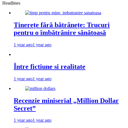
Headlines
Tinerețe fără bătrânețe: Trucuri
pentru o îmbătrânire sănătoasă
1 year ago
1 year ago
Între fictiune si realitate
1 year ago
1 year ago
Recenzie miniserial „Million Dollar
Secret”
1 year ago
1 year ago