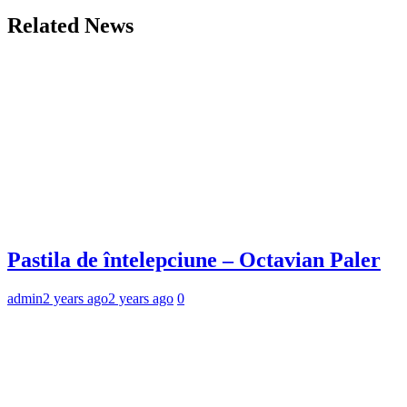
Related News
Pastila de întelepciune – Octavian Paler
admin
2 years ago
2 years ago
0