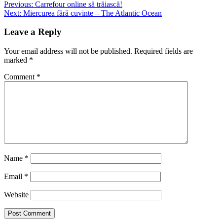
Post
Previous:
Carrefour online să trăiască!
Next:
Miercurea fără cuvinte – The Atlantic Ocean
navigation
Leave a Reply
Your email address will not be published.
Required fields are
marked
*
Comment
*
Name
*
Email
*
Website