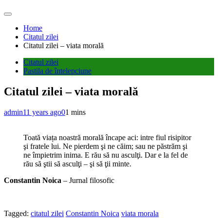
Home
Citatul zilei
Citatul zilei – viata morală
Citatul zilei
Pastila de întelepciune
Citatul zilei – viata morală
admin
11 years ago
0
1 mins
Toată viața noastră morală încape aci: intre fiul risipitor
şi fratele lui. Ne pierdem şi ne căim; sau ne păstrăm şi
ne împietrim inima. E rău să nu asculţi. Dar e la fel de
rău să ştii să asculţi – şi să ţii minte.
Constantin Noica
– Jurnal filosofic
Tagged:
citatul zilei
Constantin Noica
viata morala