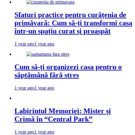
Sfaturi practice pentru curățenia de
primăvară: Cum să-ți transformi casa
într-un spațiu curat și proaspăt
1 year ago
1 year ago
Cum să-ți organizezi casa pentru o
săptămână fără stres
1 year ago
1 year ago
Labirintul Memoriei: Mister și
Crimă în “Central Park”
1 year ago
1 year ago