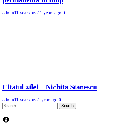
admin
11 years ago
11 years ago
0
Citatul zilei – Nichita Stanescu
admin
11 years ago
1 year ago
0
Search
for:
Facebook