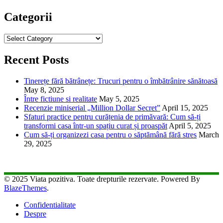
Categorii
Categorii
Recent Posts
Tinerețe fără bătrânețe: Trucuri pentru o îmbătrânire sănătoasă
May 8, 2025
Între fictiune si realitate
May 5, 2025
Recenzie miniserial „Million Dollar Secret”
April 15, 2025
Sfaturi practice pentru curățenia de primăvară: Cum să-ți
transformi casa într-un spațiu curat și proaspăt
April 5, 2025
Cum să-ți organizezi casa pentru o săptămână fără stres
March
29, 2025
© 2025 Viata pozitiva. Toate drepturile rezervate. Powered By
BlazeThemes
.
Confidentialitate
Despre