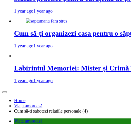
1 year ago
1 year ago
Cum să-ți organizezi casa pentru o săp
1 year ago
1 year ago
Labirintul Memoriei: Mister și Crimă
1 year ago
1 year ago
Home
Viața amoroasă
Cum să-ti sabotezi relatiile personale (4)
Viața amoroasă