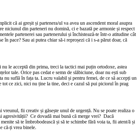
implicit că ai greșit și partenera/ul va avea un ascendent moral asupra
are niciunul din parteneri nu domină, ci e bazată pe armonie și respect
ntele partenerei sau partenerului și închistează-te într-o atitudine cât
se în pace? Sau ai putea chiar să-i reproșezi că i s-a părut doar, că
 nu le acceptă din prima, treci la tactici mai puțin ortodoxe, astea
nțelor tale. Orice pas cedat e semn de slăbiciune, doar nu ești sub
a nu suflă în fața ta. Lucru valabil și pentru femei, de ce să accepți un
t ce zici, nici nu ține la tine, deci e cazul să pui piciorul în prag
i vreunul, fii creativ și găsește unul de urgență. Nu se poate realiza o
rii și agresivității? Ce dovadă mai bună că merge vrei? Dacă
menite să te îmbrobodească și să te schimbe fără voia ta, fii atent/ă și
 că-ți vrea binele.