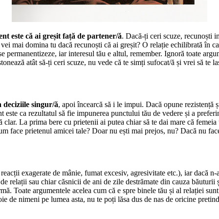
nt este că ai greșit față de partener/ă
. Dacă-ți ceri scuze, recunoști 
vei mai domina tu dacă recunoști că ai greșit? O relație echilibrată în c
e permanentizeze, iar interesul tău e altul, remember. Ignoră toate argume
nează atât să-ți ceri scuze, nu vede că te simți sufocat/ă și vrei să te la
 deciziile singur/ă
, apoi încearcă să i le impui. Dacă opune rezistență și
t este ca rezultatul să fie impunerea punctului tău de vedere și a preferi
 clar. La prima bere cu prietenii ai putea chiar să te dai mare că femeia t
cum face prietenul amicei tale? Doar nu ești mai prejos, nu? Dacă nu face to
eacții exagerate de mânie, fumat excesiv, agresivitate etc.), iar dacă n-a
t de relații sau chiar căsnicii de ani de zile destrămate din cauza băutu
mă. Toate argumentele acelea cum că e spre binele tău și al relației sunt 
ie de nimeni pe lumea asta, nu te poți lăsa dus de nas de oricine pretinde