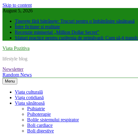
Skip to content
August 5, 2026
Tinerețe fără bătrânețe: Trucuri pentru o îmbătrânire sănătoasă
Între fictiune si realitate
Recenzie miniserial „Million Dollar Secret”
Sfaturi practice pentru curățenia de primăvară: Cum să-ți transfo
Viata Pozitiva
lifestyle blog
Newsletter
Random News
Menu
Viata culturală
Viața cotidiană
Viata sănătoasă
Psihiatrie
Psihoterapie
Bolile sistemului respirator
Boli cardiace
Boli digestive