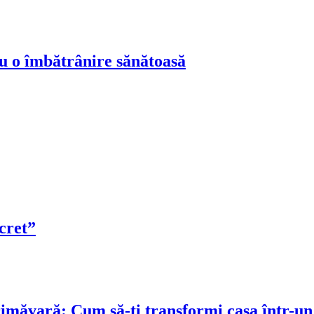
ru o îmbătrânire sănătoasă
cret”
rimăvară: Cum să-ți transformi casa într-un 