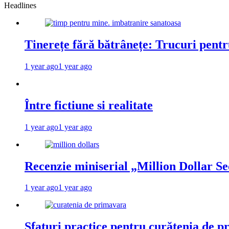
Headlines
Tinerețe fără bătrânețe: Trucuri pent
1 year ago
1 year ago
Între fictiune si realitate
1 year ago
1 year ago
Recenzie miniserial „Million Dollar Se
1 year ago
1 year ago
Sfaturi practice pentru curățenia de p