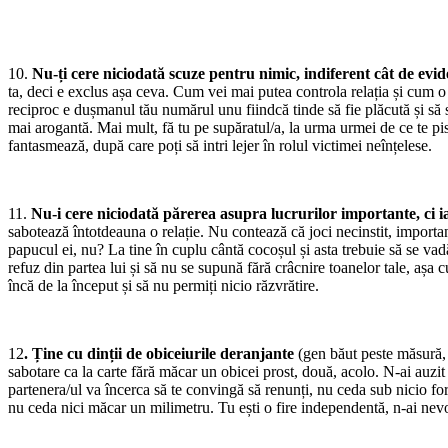
10.
Nu-ți cere niciodată scuze pentru nimic, indiferent cât de evide
ta, deci e exclus așa ceva. Cum vei mai putea controla relația și cum o 
reciproc e dușmanul tău numărul unu fiindcă tinde să fie plăcută și să s
mai arogantă. Mai mult, fă tu pe supăratul/a, la urma urmei de ce te pisto
fantasmează, după care poți să intri lejer în rolul victimei neînțelese.
11.
Nu-i cere niciodată părerea asupra lucrurilor importante, ci ia
sabotează întotdeauna o relație. Nu contează că joci necinstit, importan
papucul ei, nu? La tine în cuplu cântă cocoșul și asta trebuie să se vadă
refuz din partea lui și să nu se supună fără crâcnire toanelor tale, așa 
încă de la început și să nu permiți nicio răzvrătire.
12
. Ține cu dinții de obiceiurile deranjante
(gen băut peste măsură, r
sabotare ca la carte fără măcar un obicei prost, două, acolo. N-ai auzi
partenera/ul va încerca să te convingă să renunți, nu ceda sub nicio for
nu ceda nici măcar un milimetru. Tu ești o fire independentă, n-ai nevo