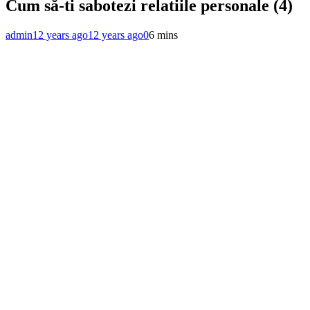
Cum să-ti sabotezi relatiile personale (4)
admin
12 years ago
12 years ago
0
6 mins