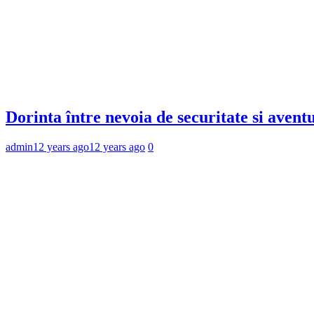
Dorinta între nevoia de securitate si avent
admin
12 years ago
12 years ago
0